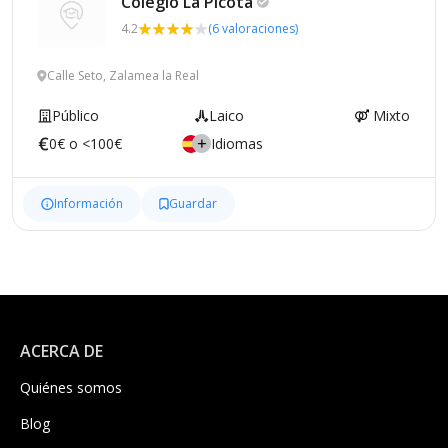
Colegio La
Picota
4.2
(6 valoraciones)
Calle Seto, Zalamea la Real
Público
Laico
Mixto
0€ o <100€
Idiomas
Información
Guardar
ACERCA DE
Quiénes somos
Blog