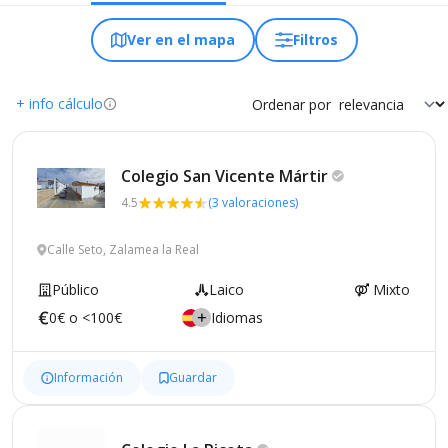
Ver en el mapa
Filtros
+ info cálculo
Ordenar por
Colegio San Vicente
Mártir
4.5
(3 valoraciones)
Calle Seto, Zalamea la Real
Público
Laico
Mixto
0€ o <100€
Idiomas
Información
Guardar