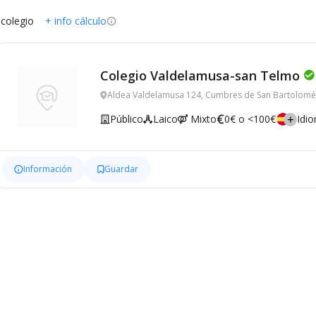
 colegio
+ info cálculo
Colegio Valdelamusa-san Telmo
Aldea Valdelamusa 124, Cumbres de San Bartolomé
Público
Laico
Mixto
0€ o <100€
Idi
Información
Guardar