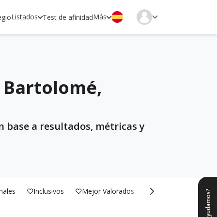
Listados
Más
egio
Test de afinidad
 Bartolomé,
 base a resultados, métricas y
nales
Inclusivos
Mejor Valorados
Bilingües
¿Te ayudamos?