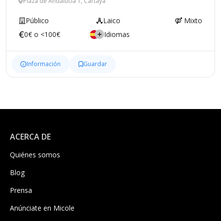
Plaza de Andalucía 1, Cartaya
Público
Laico
Mixto
0€ o <100€
Idiomas
Información
Guardar
ACERCA DE
Quiénes somos
Blog
Prensa
Anúnciate en Micole