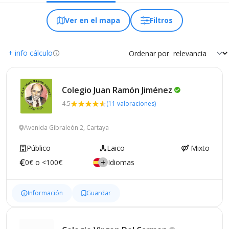
Ver en el mapa
Filtros
+ info cálculo
Ordenar por
Colegio Juan Ramón
Jiménez
4.5
(11 valoraciones)
Avenida Gibraleón 2, Cartaya
Público
Laico
Mixto
0€ o <100€
Idiomas
Información
Guardar