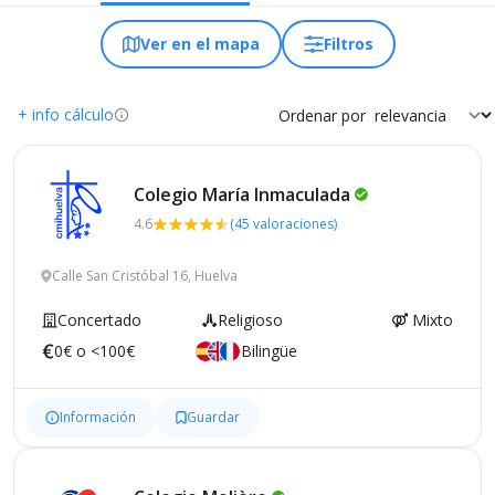
Ver en el mapa
Filtros
+ info cálculo
Ordenar por
Colegio María
Inmaculada
4.6
(45 valoraciones)
Calle San Cristóbal 16, Huelva
Concertado
Religioso
Mixto
0€ o <100€
Bilingüe
Información
Guardar