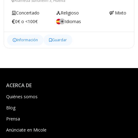
Alameda Sundheim 3, Huelva
Concertado
Religioso
Mixto
0€ o <100€
Idiomas
Información
Guardar
ACERCA DE
Quiénes somos
Blog
Prensa
Anúnciate en Micole