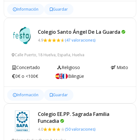
Información
Guardar
Colegio Santo Ángel De La
Guarda
4.9
(47 valoraciones)
Calle Puerto, 18 Huelva, España, Huelva
Concertado
Religioso
Mixto
0€ o <100€
Bilingüe
Información
Guardar
Colegio EE.PP. Sagrada Familia
Funcadia
4.0
(50 valoraciones)