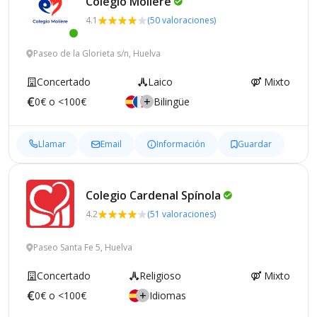
Colegio
Molière
4.1
(50 valoraciones)
Paseo de la Glorieta s/n, Huelva
Concertado
Laico
Mixto
0€ o <100€
Bilingüe
Llamar
Email
Información
Guardar
Colegio Cardenal
Spínola
4.2
(51 valoraciones)
Paseo Santa Fe 5, Huelva
Concertado
Religioso
Mixto
0€ o <100€
Idiomas