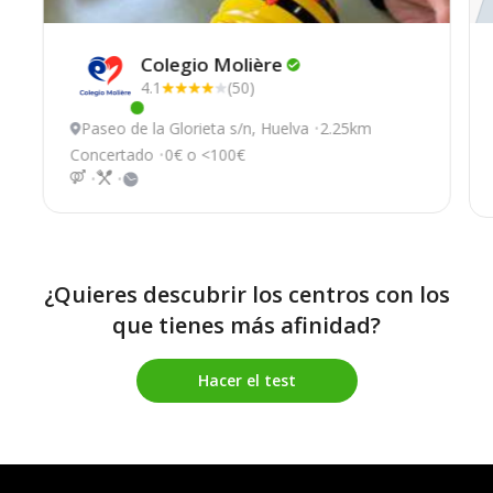
Colegio
Molière
4.1
(50)
Este centro ha estado online recientemente
Paseo de la Glorieta s/n, Huelva
2.25km
Concertado
0€ o <100€
¿Quieres descubrir los centros con los
que tienes más afinidad?
Hacer el test