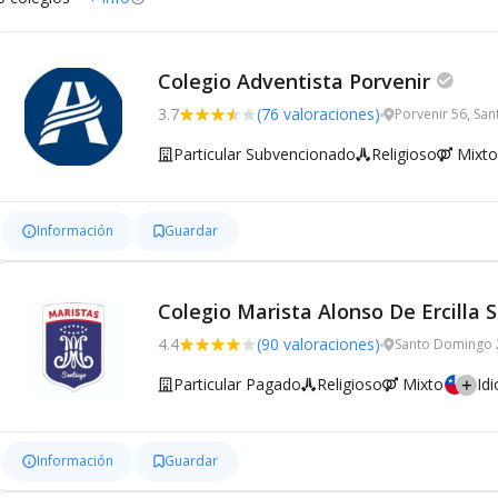
Colegio Adventista Porvenir
3.7
(76 valoraciones)
Porvenir 56, San
Particular Subvencionado
Religioso
Mixto
Información
Guardar
Colegio Marista Alonso De Ercilla 
4.4
(90 valoraciones)
Santo Domingo 
Particular Pagado
Religioso
Mixto
Id
Información
Guardar