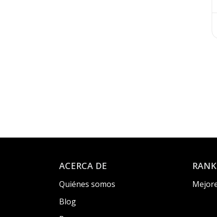
Atelier (aula multisensorial)
Sala de psicomotricidad
Aula de música
ACERCA DE
RANK
Quiénes somos
Mejore
Blog