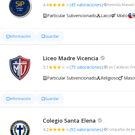
4.4
(45 valoraciones)
Avenida Manuel 
Particular Subvencionado
Laico
Mixto
Información
Guardar
Liceo Madre Vicencia
3.1
(75 valoraciones)
Las Catalpas Ori
Particular Subvencionado
Religioso
Mascu
Información
Guardar
Colegio Santa Elena
4.2
(92 valoraciones)
Compañía de Jes