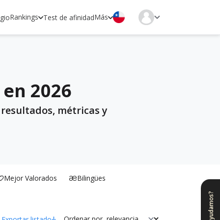
Rankings
Más
egio
Test de afinidad
 en 2026
 resultados, métricas y
Mejor Valorados
Bilingües
¿Te ayudamos?
Ordenar por
Exportar listado