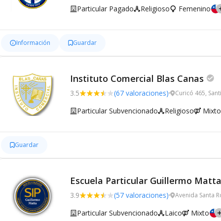
Particular Pagado
Religioso
Femenino
Información
Guardar
Instituto Comercial Blas Canas
3.5
(67 valoraciones)
Curicó 465, Sant
Particular Subvencionado
Religioso
Mixto
Guardar
Escuela Particular Guillermo Matt
3.9
(57 valoraciones)
Avenida Santa R
Particular Subvencionado
Laico
Mixto