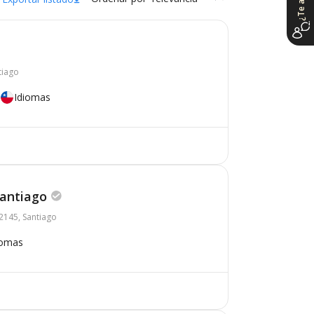
tiago
Idiomas
Santiago
2145, Santiago
iomas