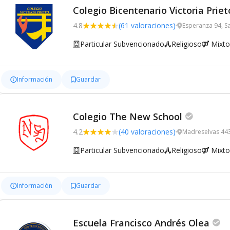
Colegio Bicentenario Victoria Priet
4.8
(61 valoraciones)
Esperanza 94, S
Particular Subvencionado
Religioso
Mixto
Información
Guardar
Colegio The New School
4.2
(40 valoraciones)
Madreselvas 443
Particular Subvencionado
Religioso
Mixto
Información
Guardar
Escuela Francisco Andrés Olea