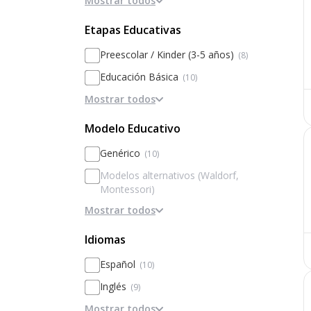
Mostrar todos
Discapacidad motora
(3)
Etapas Educativas
Preescolar / Kinder (3-5 años)
(8)
Educación Básica
(10)
Mostrar todos
Educación Media
(8)
Modelo Educativo
Genérico
(10)
Modelos alternativos (Waldorf,
Montessori)
Mostrar todos
Basado en la disciplina / internados
Basado en Inteligencias Múltiples
Idiomas
Metodologías activas / innovación
Español
(10)
Personalización
Inglés
(9)
Basado en el rendimiento y la
Mostrar todos
Francés
(1)