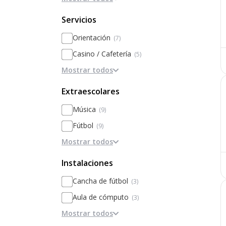
excelencia
Servicios
Orientación
(7)
Casino / Cafetería
(5)
Mostrar todos
Excursiones / campamentos
(3)
Intercambios
(3)
Extraescolares
Furgón escolar
(3)
Música
(9)
Seguridad
(2)
Fútbol
(9)
Horario ampliado
(2)
Mostrar todos
Arte
(7)
Campamentos
(2)
Baile
(4)
Instalaciones
Becas
(2)
Teatro
(4)
Cancha de fútbol
(3)
Enfermería
(1)
Robótica
(3)
Aula de cómputo
(3)
Pediatra
(1)
Baloncesto
(3)
Mostrar todos
Biblioteca
(3)
Colegio excelencia
(1)
Ajedrez
(2)