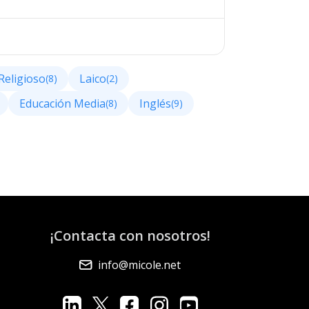
Religioso
Laico
(8)
(2)
Educación Media
Inglés
(8)
(9)
¡Contacta con nosotros!
info@micole.net