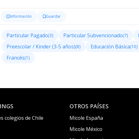
Información
Guardar
Particular Pagado
Particular Subvencionado
(3)
(7)
Preescolar / Kinder (3-5 años)
Educación Básica
(8)
(10)
Francés
(1)
INGS
OTROS PAÍSES
s colegios de Chile
Micole España
Micole México