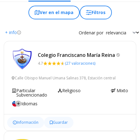
Ver en el mapa
Filtros
+ info
Ordenar por
Colegio Franciscano María
Reina
4.7
(27 valoraciones)
Calle Obispo Manuel Umana Salinas 378, Estación central
Particular
Religioso
Mixto
Subvencionado
Idiomas
Información
Guardar