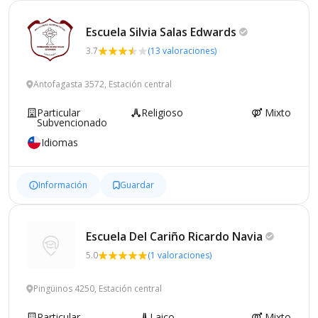
Escuela Silvia Salas
Edwards
3.7
(13 valoraciones)
Antofagasta 3572, Estación central
Particular
Religioso
Mixto
Subvencionado
Idiomas
Información
Guardar
Escuela Del Cariño Ricardo
Navia
5.0
(1 valoraciones)
Pingüinos 4250, Estación central
Particular
Laico
Mixto