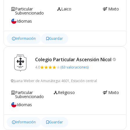
Particular
Laico
Mixto
Subvencionado
Idiomas
Información
Guardar
Colegio Particular Ascensión
Nicol
4.0
(63 valoraciones)
Juana Weber de Amunátegui 4601, Estación central
Particular
Religioso
Mixto
Subvencionado
Idiomas
Información
Guardar