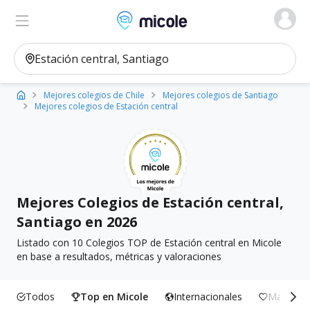
Micole, buscador de colegios
Ver en el mapa
Filtros
Mejores colegios de Chile
Mejores colegios de Santiago
Mejores colegios de Estación central
Mejores Colegios de Estación central,
Santiago en 2026
Listado con 10 Colegios TOP de Estación central en Micole
en base a resultados, métricas y valoraciones
Todos
Top en Micole
Internacionales
Más Incl