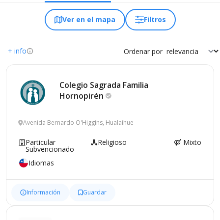
Ver en el mapa
Filtros
+ info
Ordenar por
Colegio Sagrada Familia
Hornopirén
Avenida Bernardo O'Higgins, Hualaihue
Particular
Religioso
Mixto
Subvencionado
Idiomas
Información
Guardar