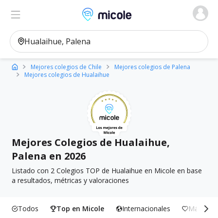
Micole, buscador de colegios
Ver en el mapa
Filtros
Mejores colegios de Chile
Mejores colegios de Palena
Mejores colegios de Hualaihue
Mejores Colegios de Hualaihue,
Palena en 2026
Listado con 2 Colegios TOP de Hualaihue en Micole en base
a resultados, métricas y valoraciones
Todos
Top en Micole
Internacionales
Más Incl