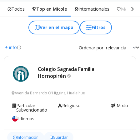
Todos
Top en Micole
Internacionales
Más Incl
Ver en el mapa
Filtros
+ info
Ordenar por
Colegio Sagrada Familia
Hornopirén
Avenida Bernardo O'Higgins, Hualaihue
Particular
Religioso
Mixto
Subvencionado
Idiomas
Información
Guardar