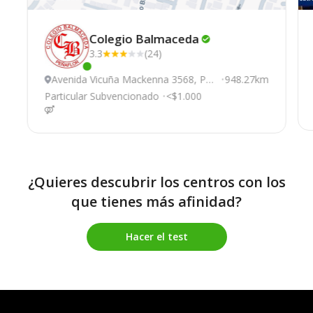
Colegio
Balmaceda
3.3
(24)
Este centro ha estado online recientemente
Avenida Vicuña Mackenna 3568, Pen
948.27km
aflor
Particular Subvencionado
<$1.000
¿Quieres descubrir los centros con los
que tienes más afinidad?
Hacer el test