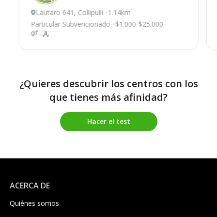
Lautaro 641, Collipulli
1.14km
Particular Subvencionado
$1.000-$25.000
¿Quieres descubrir los centros con los
que tienes más afinidad?
Hacer el test
ACERCA DE
Quiénes somos