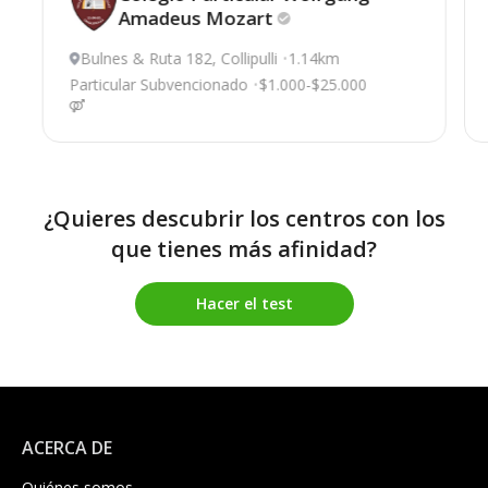
Amadeus
Mozart
Bulnes & Ruta 182, Collipulli
1.14km
Particular Subvencionado
$1.000-$25.000
¿Quieres descubrir los centros con los
que tienes más afinidad?
Hacer el test
ACERCA DE
Quiénes somos