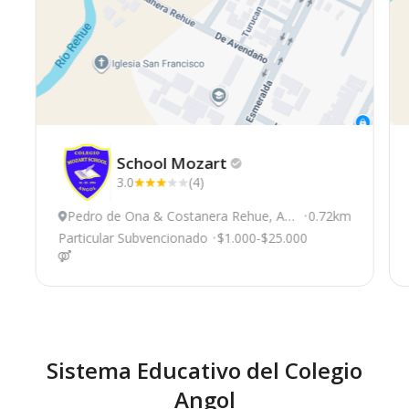
School
Mozart
3.0
(4)
Pedro de Ona & Costanera Rehue, An
0.72km
gol
Particular Subvencionado
$1.000-$25.000
Sistema Educativo del Colegio
Angol