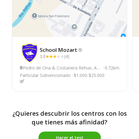
School
Mozart
3.0
(4)
Pedro de Ona & Costanera Rehue, An
0.72km
gol
Particular Subvencionado
$1.000-$25.000
¿Quieres descubrir los centros con los
que tienes más afinidad?
Hacer el test