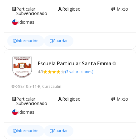
Particular
Religioso
Mixto
Subvencionado
Idiomas
Información
Guardar
Escuela Particular Santa
Emma
4.3
(3 valoraciones)
R-887 & S-11-R, Curacautin
Particular
Religioso
Mixto
Subvencionado
Idiomas
Información
Guardar