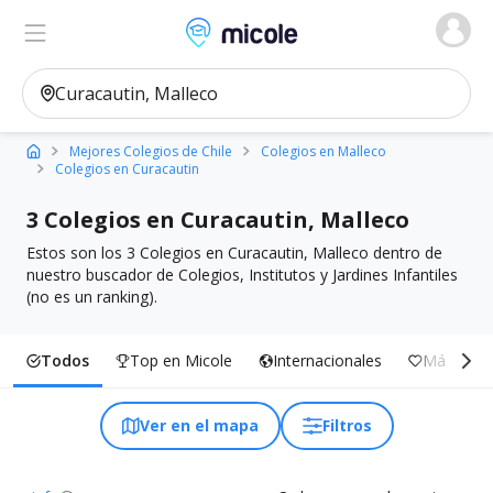
Micole, buscador de colegios
Ver en el mapa
Filtros
Mejores Colegios de Chile
Colegios en Malleco
Colegios en Curacautin
3 Colegios en Curacautin, Malleco
Estos son los 3 Colegios en Curacautin, Malleco dentro de
nuestro buscador de Colegios, Institutos y Jardines Infantiles
(no es un ranking).
Todos
Top en Micole
Internacionales
Más Inclu
Ver en el mapa
Filtros