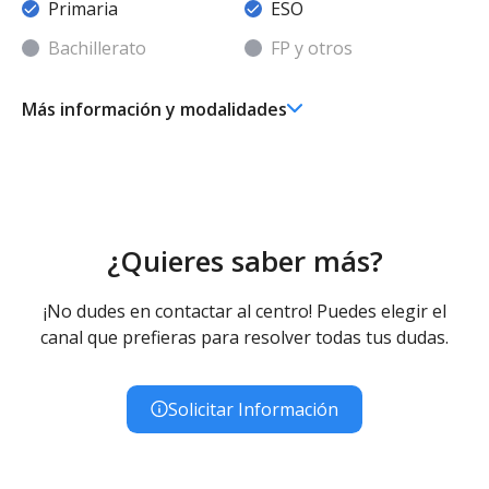
Primaria
ESO
Bachillerato
FP y otros
Más información y modalidades
Ed. Infantil 2° ciclo (3-6 años)
Educación Infantil (Segundo Ciclo ) - Diurno (Presencial)
- Concertado
Educación Primaria
Educación Primaria (LOMCE) - Diurno (Presencial) -
¿Quieres saber más?
Concertado
Educación Secundaria Obligatoria
¡No dudes en contactar al centro! Puedes elegir el
Educación Secundaria Obligatoria - Diurno (Presencial) -
canal que prefieras para resolver todas tus dudas.
Concertado
Educación Especial
Educación Especial (Inespecífica) - Diurno (Presencial) -
Solicitar Información
Concertado