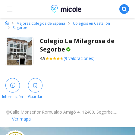
Micole, buscador de colegios
Mejores Colegios de España
Colegios en Castellón
Segorbe
Colegio La Milagrosa de
Segorbe
4.9
(9 valoraciones)
Información
Guardar
Calle Monseñor Romualdo Amigó 4, 12400, Segorbe,
Castellón.
Ver mapa