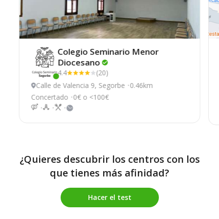
Colegio Seminario Menor
Diocesano
4.4
(20)
Este centro ha estado online recientemente
Calle de Valencia 9, Segorbe
0.46km
Concertado
0€ o <100€
¿Quieres descubrir los centros con los
que tienes más afinidad?
Hacer el test