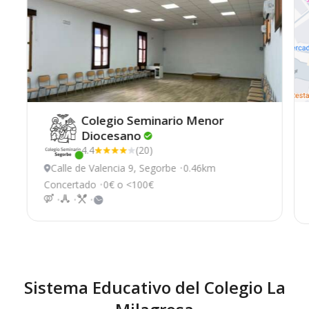
Colegio Seminario Menor
Diocesano
4.4
(20)
Este centro ha estado online recientemente
Calle de Valencia 9, Segorbe
0.46km
Concertado
0€ o <100€
Sistema Educativo del Colegio La