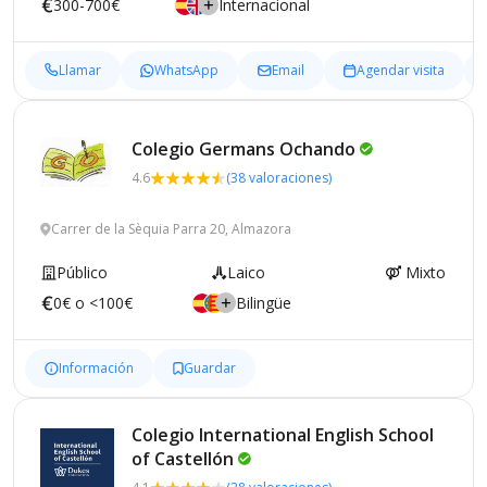
300-700€
Internacional
Llamar
WhatsApp
Email
Agendar visita
Colegio Germans
Ochando
4.6
(38 valoraciones)
Carrer de la Sèquia Parra 20, Almazora
Público
Laico
Mixto
0€ o <100€
Bilingüe
Información
Guardar
Colegio International English School
of
Castellón