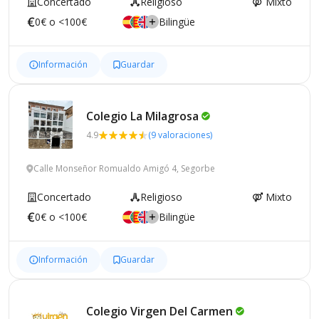
Concertado
Religioso
Mixto
0€ o <100€
Bilingüe
Información
Guardar
Colegio La
Milagrosa
4.9
(9 valoraciones)
Calle Monseñor Romualdo Amigó 4, Segorbe
Concertado
Religioso
Mixto
0€ o <100€
Bilingüe
Información
Guardar
Colegio Virgen Del
Carmen