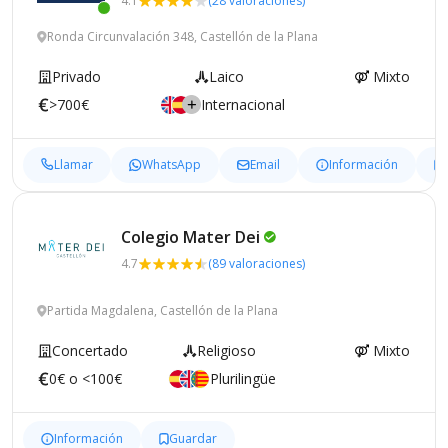
4.1
(28 valoraciones)
Ronda Circunvalación 348, Castellón de la Plana
Privado
Laico
Mixto
>700€
Internacional
Llamar
WhatsApp
Email
Información
Colegio Mater
Dei
4.7
(89 valoraciones)
Partida Magdalena, Castellón de la Plana
Concertado
Religioso
Mixto
0€ o <100€
Plurilingüe
Información
Guardar