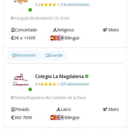
4.2
(14 valoraciones)
Avinguda de Montendre 18, Onda
Concertado
Religioso
Mixto
0€ o <100€
Bilingüe
Información
Guardar
Colegio La
Magdalena
4.4
(20 valoraciones)
Partida Magdalena SN, Castellón de la Plana
Privado
Laico
Mixto
300-700€
Bilingüe