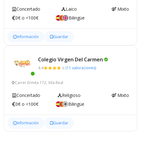
Concertado
Laico
Mixto
0€ o <100€
Bilingüe
Información
Guardar
Colegio Virgen Del
Carmen
4.4
(11 valoraciones)
Carrer Ermita 172, Vila-Real
Concertado
Religioso
Mixto
0€ o <100€
Bilingüe
Información
Guardar