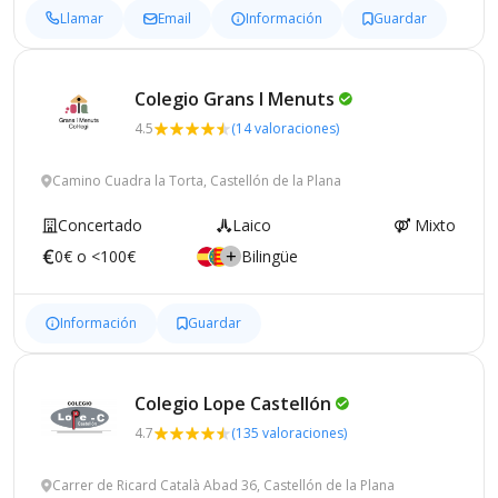
Llamar
Email
Información
Guardar
Colegio Grans I
Menuts
4.5
(14 valoraciones)
Camino Cuadra la Torta, Castellón de la Plana
Concertado
Laico
Mixto
0€ o <100€
Bilingüe
Información
Guardar
Colegio Lope
Castellón
4.7
(135 valoraciones)
Carrer de Ricard Català Abad 36, Castellón de la Plana