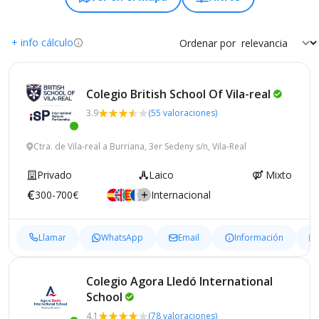
+ info cálculo
Ordenar por
Colegio British School Of
Vila-real
3.9
(55 valoraciones)
Ctra. de Vila-real a Burriana, 3er Sedeny s/n, Vila-Real
Privado
Laico
Mixto
300-700€
Internacional
Llamar
WhatsApp
Email
Información
Colegio Agora Lledó International
School
4.1
(78 valoraciones)