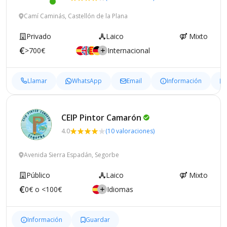
Camí Caminás, Castellón de la Plana
Privado
Laico
Mixto
>700€
Internacional
Llamar
WhatsApp
Email
Información
CEIP Pintor
Camarón
4.0
(10 valoraciones)
Avenida Sierra Espadán, Segorbe
Público
Laico
Mixto
0€ o <100€
Idiomas
Información
Guardar