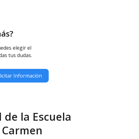
más?
edes elegir el
das tus dudas.
licitar Información
 de la Escuela
el Carmen