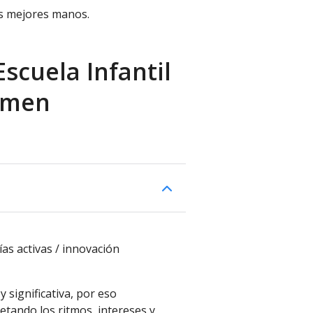
as mejores manos.
scuela Infantil
rmen
s activas / innovación
 significativa, por eso
tando los ritmos, intereses y