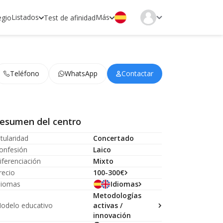
Listados
Más
egio
Test de afinidad
Teléfono
WhatsApp
Contactar
esumen del centro
itularidad
Concertado
onfesión
Laico
iferenciación
Mixto
recio
100-300€
diomas
Idiomas
Metodologías
odelo educativo
activas /
innovación