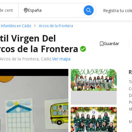
Registra tu col
 Infantiles en Cádiz
Arcos de la Frontera
til Virgen Del
Guardar
cos de la
Frontera
 Arcos de la Frontera, Cádiz.
Ver mapa
temente
R
T
C
D
P
I
M