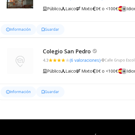
Público
Laico
Mixto
0€ o <100€
Idi
Información
Guardar
Colegio San Pedro
4.3
(6 valoraciones)
Calle Grupo Escol
Público
Laico
Mixto
0€ o <100€
Idi
Información
Guardar