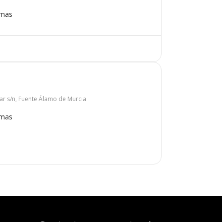
omas
ar s/n, Fuente Álamo de Murcia
omas