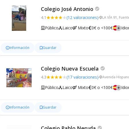
Colegio José Antonio
4.1
(12 valoraciones)
LA VÍA 91, Fuen
Público
Laico
Mixto
0€ o <100€
Idi
Información
Guardar
Colegio Nueva Escuela
4.3
(17 valoraciones)
Avenida Hispano
Público
Laico
Mixto
0€ o <100€
Idi
Información
Guardar
Colegio Pablo Neruda