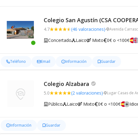
Colegio San Agustín (CSA COOPER
4.7
(46 valoraciones)
Avenida Carrasc
Concertado
Laico
Mixto
0€ o <100€
Teléfono
Email
Información
Guardar
Colegio Alzabara
5.0
(2 valoraciones)
Lugar Casas de A
Público
Laico
Mixto
0€ o <100€
Idi
Información
Guardar