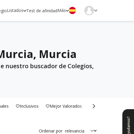
Listados
Más
egio
Test de afinidad
Murcia, Murcia
de nuestro buscador de Colegios,
nales
Inclusivos
Mejor Valorados
Bilingües
¿Te ayudamos?
Ordenar por