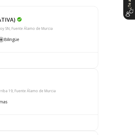
ATIVA)
oy SN, Fuente Álamo de Murcia
Bilingüe
rriba 19, Fuente Álamo de Murcia
omas