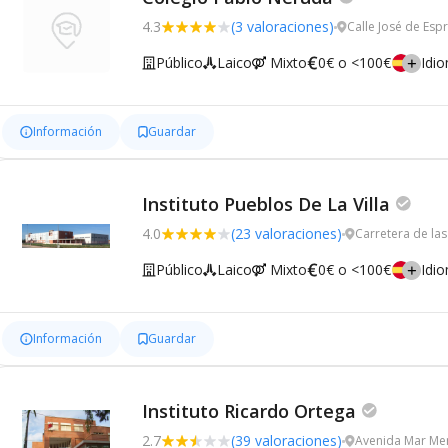
4.3
(3 valoraciones)
Calle José de Es
Público
Laico
Mixto
0€ o <100€
Idi
Información
Guardar
Instituto Pueblos De La Villa
4.0
(23 valoraciones)
Carretera de la
Público
Laico
Mixto
0€ o <100€
Idi
Información
Guardar
Instituto Ricardo Ortega
2.7
(39 valoraciones)
Avenida Mar Men