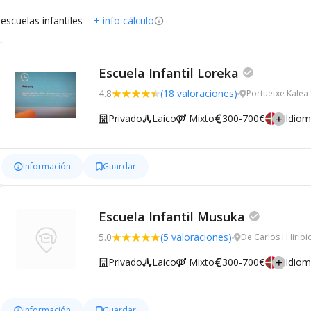
 escuelas infantiles
+ info cálculo
Escuela Infantil Loreka
4.8
(18 valoraciones)
Portuetxe Kalea
Privado
Laico
Mixto
300-700€
Idio
Información
Guardar
Escuela Infantil Musuka
5.0
(5 valoraciones)
De Carlos I Hirib
Privado
Laico
Mixto
300-700€
Idio
Información
Guardar