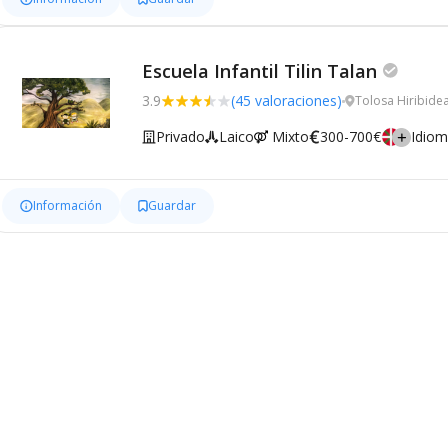
Escuela Infantil Tilin Talan
3.9
(45 valoraciones)
Tolosa Hiribide
Privado
Laico
Mixto
300-700€
Idio
Información
Guardar