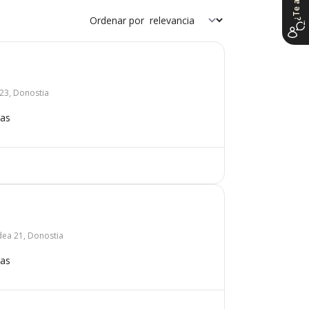
Ordenar por
 23, Donostia
mas
idea 21, Donostia
mas