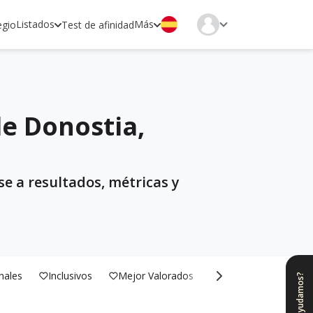
Listados
Más
egio
Test de afinidad
de Donostia,
e a resultados, métricas y
nales
Inclusivos
Mejor Valorados
Bilingües
¿Te ayudamos?