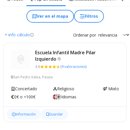
Ver en el mapa
Filtros
+ info cálculo
Ordenar por
Escuela Infantil Madre Pilar
Izquierdo
4.8
(9 valoraciones)
San Pedro Kalea, Pasaia
Concertado
Religioso
Mixto
0€ o <100€
Idiomas
Información
Guardar