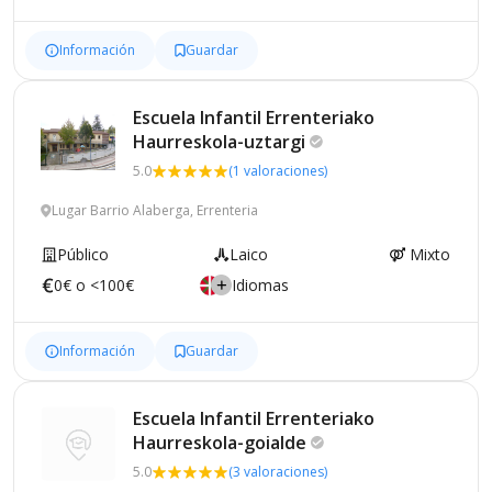
Información
Guardar
Escuela Infantil Errenteriako
Haurreskola-uztargi
5.0
(1 valoraciones)
Lugar Barrio Alaberga, Errenteria
Público
Laico
Mixto
0€ o <100€
Idiomas
Información
Guardar
Escuela Infantil Errenteriako
Haurreskola-goialde
5.0
(3 valoraciones)