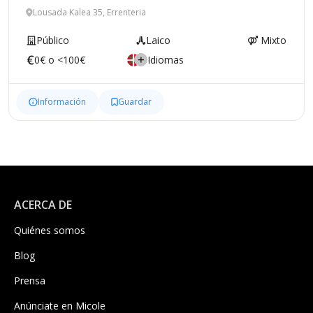
Lousada Kalea 35, Errenteria
Público
Laico
Mixto
0€ o <100€
Idiomas
Información
Guardar
ACERCA DE
Quiénes somos
Blog
Prensa
Anúnciate en Micole