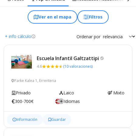
Ver en el mapa
Filtros
+ info cálculo
Ordenar por
Escuela Infantil
Galtzattipi
4.6
(10 valoraciones)
Parke Kalea 1, Errenteria
Privado
Laico
Mixto
300-700€
Idiomas
Información
Guardar