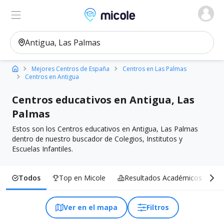
Micole, buscador de colegios
Ver en el mapa
Filtros
Mejores Centros de España
Centros en Las Palmas
Centros en Antigua
Centros educativos en Antigua, Las
Palmas
Estos son los Centros educativos en Antigua, Las Palmas
dentro de nuestro buscador de Colegios, Institutos y
Escuelas Infantiles.
Todos
Top en Micole
Resultados Académicos
I
Ver en el mapa
Filtros