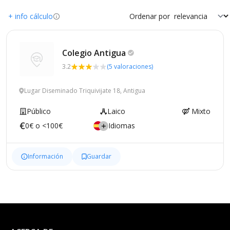
+ info cálculo
Ordenar por
Colegio
Antigua
3.2
(5 valoraciones)
Lugar Diseminado Triquivijate 18, Antigua
Público
Laico
Mixto
0€ o <100€
Idiomas
Información
Guardar