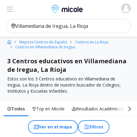
Micole, buscador de colegios
Ver en el mapa
Filtros
Mejores Centros de España
Centros en La Rioja
Centros en Villamediana de Iregua
3 Centros educativos en Villamediana
de Iregua, La Rioja
Estos son los 3 Centros educativos en Villamediana de
Iregua, La Rioja dentro de nuestro buscador de Colegios,
Institutos y Escuelas Infantiles.
Todos
Top en Micole
Resultados Académicos
I
Ver en el mapa
Filtros