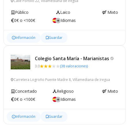
Calle Portillo 22, Villamediana de Iregua
Público
Laico
Mixto
0€ o <100€
Idiomas
Información
Guardar
Colegio Santa María -
Marianistas
3.0
(38 valoraciones)
Carretera Logroño Puente Madre 8, Villamediana de Iregua
Concertado
Religioso
Mixto
0€ o <100€
Idiomas
Información
Guardar