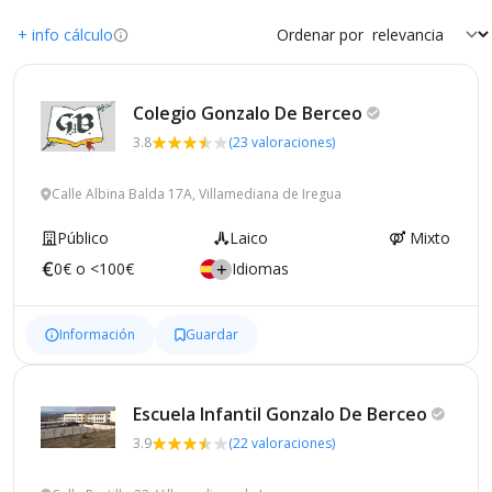
+ info cálculo
Ordenar por
Colegio Gonzalo De
Berceo
3.8
(23 valoraciones)
Calle Albina Balda 17A, Villamediana de Iregua
Público
Laico
Mixto
0€ o <100€
Idiomas
Información
Guardar
Escuela Infantil Gonzalo De
Berceo
3.9
(22 valoraciones)