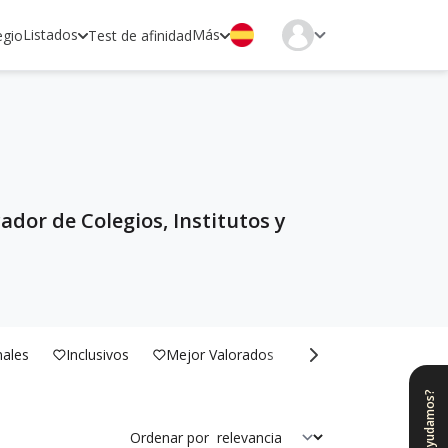
Listados
Más
egio
Test de afinidad
ador de Colegios, Institutos y
nales
Inclusivos
Mejor Valorados
Bilingües
¿Te ayudamos?
Ordenar por