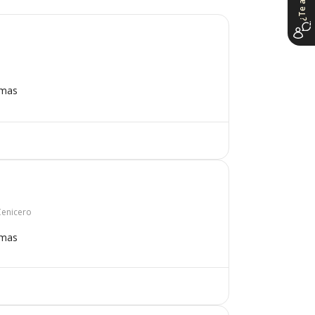
omas
Cenicero
omas