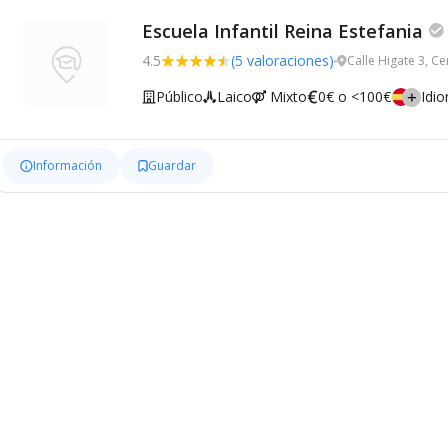
Escuela Infantil Reina Estefania
4.5
(5 valoraciones)
Calle Higate 3, C
Público
Laico
Mixto
0€ o <100€
Idi
Información
Guardar