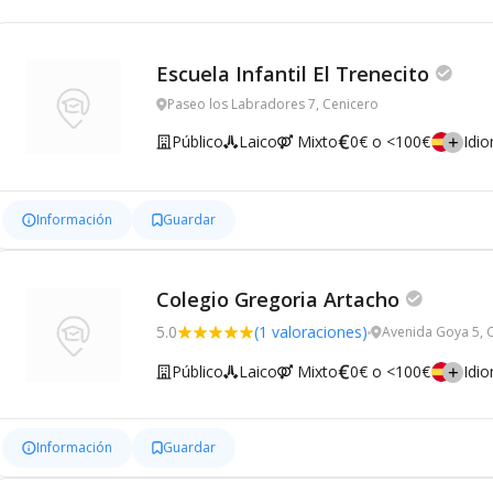
Escuela Infantil El Trenecito
Paseo los Labradores 7, Cenicero
Público
Laico
Mixto
0€ o <100€
Idi
Información
Guardar
Colegio Gregoria Artacho
5.0
(1 valoraciones)
Avenida Goya 5, 
Público
Laico
Mixto
0€ o <100€
Idi
Información
Guardar