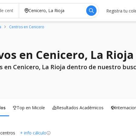
Registra tu col
a
Centros en Cenicero
vos en Cenicero, La Rioja
s en Cenicero, La Rioja dentro de nuestro busc
dos
Top en Micole
Resultados Académicos
Internacio
 centros
+ info cálculo