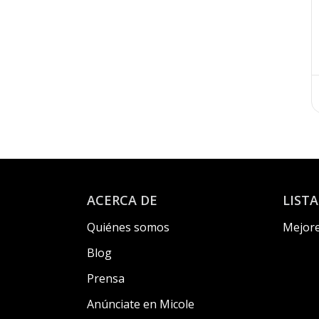
ACERCA DE
LIST
Quiénes somos
Mejore
Blog
Prensa
Anúnciate en Micole