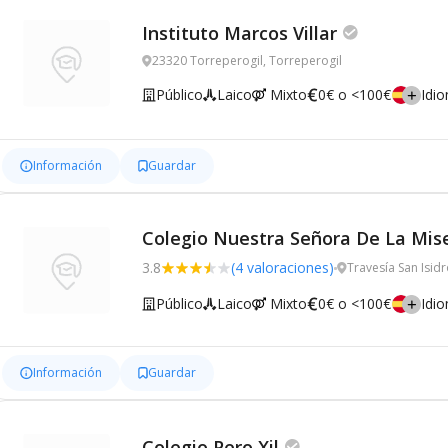
Instituto Marcos Villar
23320 Torreperogil, Torreperogil
Público
Laico
Mixto
0€ o <100€
Idi
Información
Guardar
Colegio Nuestra Señora De La Mise
3.8
(4 valoraciones)
Travesía San Isid
Público
Laico
Mixto
0€ o <100€
Idi
Información
Guardar
Colegio Pero Xil