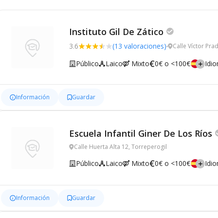
Instituto Gil De Zático
3.6
(13 valoraciones)
Calle Víctor Pra
Público
Laico
Mixto
0€ o <100€
Idi
Información
Guardar
Escuela Infantil Giner De Los Ríos
Calle Huerta Alta 12, Torreperogil
Público
Laico
Mixto
0€ o <100€
Idi
Información
Guardar