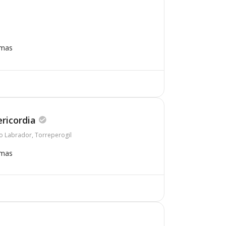
omas
ricordia
ro Labrador, Torreperogil
omas