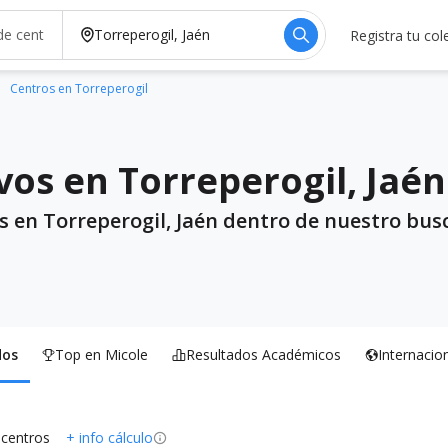
Registra tu col
Centros en Torreperogil
vos en Torreperogil, Jaén
s en Torreperogil, Jaén dentro de nuestro busc
dos
Top en Micole
Resultados Académicos
Internacio
 centros
+ info cálculo