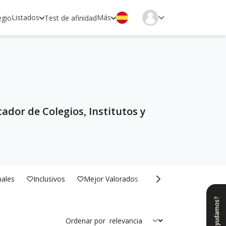
Listados
Más
egio
Test de afinidad
ador de Colegios, Institutos y
nales
Inclusivos
Mejor Valorados
Bilingües
¿Te ayudamos?
Ordenar por