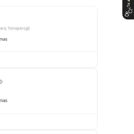
dera, Torreperogil
omas
omas