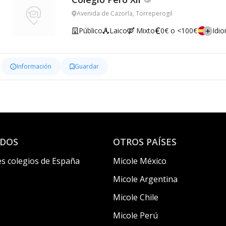
Avenida de Cazorla, Torreperogil
Público
Laico
Mixto
0€ o <100€
Idi
Información
Guardar
ADOS
OTROS PAÍSES
s colegios de España
Micole México
Micole Argentina
Micole Chile
Micole Perú