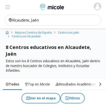
Micole, buscador de colegios
Ver en el mapa
Filtros
Mejores Centros de España
Centros en Jaén
Centros en Alcaudete
8 Centros educativos en Alcaudete,
Jaén
Estos son los 8 Centros educativos en Alcaudete, Jaén dentro
de nuestro buscador de Colegios, Institutos y Escuelas
Infantiles.
Todos
Top en Micole
Resultados Académicos
I
Ver en el mapa
Filtros