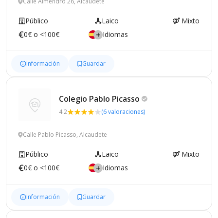
Calle Almendro 26, Alcaudete
Público
Laico
Mixto
0€ o <100€
Idiomas
Información
Guardar
Colegio Pablo
Picasso
4.2
(6 valoraciones)
Calle Pablo Picasso, Alcaudete
Público
Laico
Mixto
0€ o <100€
Idiomas
Información
Guardar