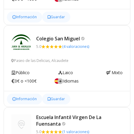
Información
Guardar
Colegio San
Miguel
5.0
(4 valoraciones)
Paseo de las Delicias, Alcaudete
Público
Laico
Mixto
0€ o <100€
Idiomas
Información
Guardar
Escuela Infantil Virgen De La
Fuensanta
5.0
(1 valoraciones)