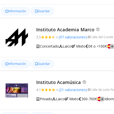
Información
Guardar
Instituto Academia Marco
3.5
(97 valoraciones)
Calle del Conde
Concertado
Laico
Mixto
0€ o <100€
Información
Guardar
Instituto Acamúsica
4.1
(21 valoraciones)
Calle de León F
Privado
Laico
Mixto
300-700€
Idio