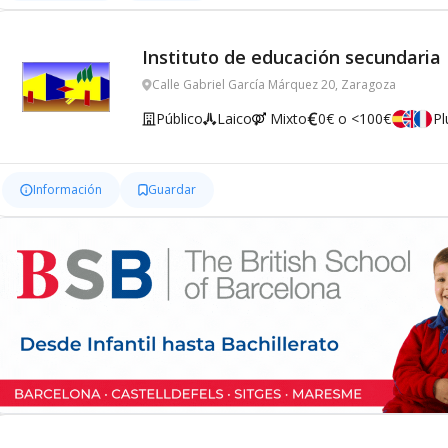
Instituto de educación secundaria
Calle Gabriel García Márquez 20, Zaragoza
Público
Laico
Mixto
0€ o <100€
Pl
Información
Guardar