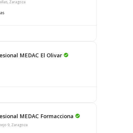
illas, Zaragoza
mas
fesional MEDAC El Olivar
ofesional MEDAC Formacciona
mejo 9, Zaragoza