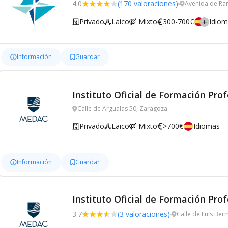
4.0
(170 valoraciones)
Avenida de Ran
Privado
Laico
Mixto
300-700€
Idio
Información
Guardar
Instituto Oficial de Formación Pro
Calle de Argualas 50, Zaragoza
Privado
Laico
Mixto
>700€
Idiomas
Información
Guardar
Instituto Oficial de Formación Pr
3.7
(3 valoraciones)
Calle de Luis Ber