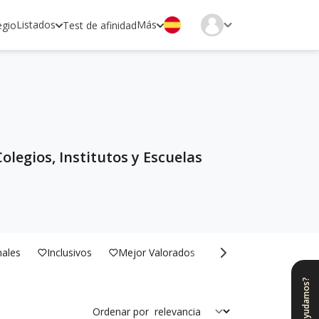
Listados
Más
egio
Test de afinidad
legios, Institutos y Escuelas
nales
Inclusivos
Mejor Valorados
Bilingües
¿Te ayudamos?
Ordenar por