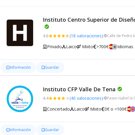
Instituto Centro Superior de Dise
4.6
(18 valoraciones)
Calle de Pedro 
Privado
Laico
Mixto
>700€
Idiomas
Información
Guardar
Instituto CFP Valle De Tena
4.4
(40 valoraciones)
Paseo Isabel la 
Concertado
Laico
Mixto
0€ o <100€
Información
Guardar