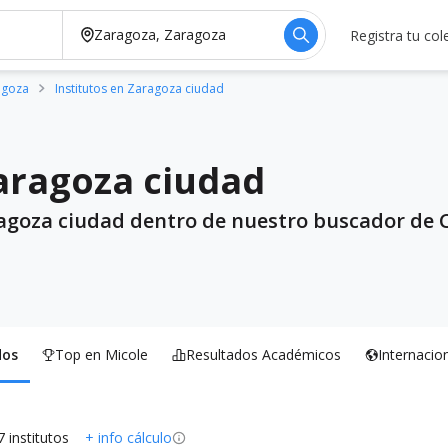
Registra tu col
ragoza
Institutos en Zaragoza ciudad
Zaragoza ciudad
ragoza ciudad dentro de nuestro buscador de Co
dos
Top en Micole
Resultados Académicos
Internacio
7 institutos
+ info cálculo