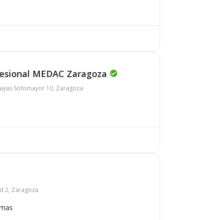
ofesional MEDAC Zaragoza
Zayas Sotomayor 10, Zaragoza
ad 2, Zaragoza
omas