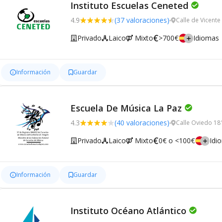
Instituto Escuelas Ceneted
4.9
(37 valoraciones)
Calle de Vicent
Privado
Laico
Mixto
>700€
Idiomas
Información
Guardar
Escuela De Música La Paz
4.3
(40 valoraciones)
Calle Oviedo 18
Privado
Laico
Mixto
0€ o <100€
Idi
Información
Guardar
Instituto Océano Atlántico