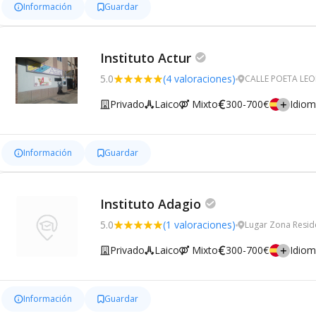
Información
Guardar
Instituto Actur
5.0
(4 valoraciones)
CALLE POETA LEON
Privado
Laico
Mixto
300-700€
Idio
Información
Guardar
Instituto Adagio
5.0
(1 valoraciones)
Lugar Zona Resid
Privado
Laico
Mixto
300-700€
Idio
Información
Guardar