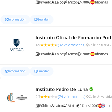
Privado
Laico
Mixto
>700€
Idiomas
Información
Guardar
Instituto Oficial de Formación Pr
4.9
(32 valoraciones)
Calle de María 
Privado
Laico
Mixto
>700€
Idiomas
Información
Guardar
Instituto Pedro De Luna
2.7
(74 valoraciones)
Calle Universid
Público
Laico
Mixto
0€ o <100€
Idi