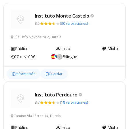
Instituto Monte
Castelo
3.5
(30 valoraciones)
Rúa Uxío Novoneira 2, Burela
Público
Laico
Mixto
0€ o <100€
Bilingüe
Información
Guardar
Instituto
Perdouro
3.7
(18 valoraciones)
Camino Vía Férrea 14, Burela
Público
Laico
Mixto