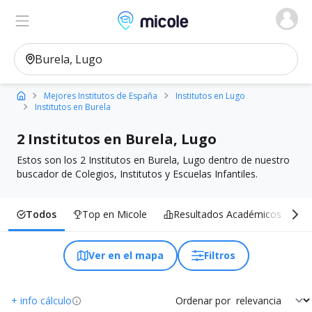
Micole, buscador de colegios
Ver en el mapa
Filtros
Mejores Institutos de España
Institutos en Lugo
Institutos en Burela
2 Institutos en Burela, Lugo
Estos son los 2 Institutos en Burela, Lugo dentro de nuestro
buscador de Colegios, Institutos y Escuelas Infantiles.
Todos
Top en Micole
Resultados Académicos
I
Ver en el mapa
Filtros
+ info cálculo
Ordenar por