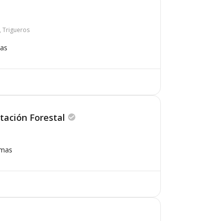
, Trigueros
mas
tación Forestal
omas