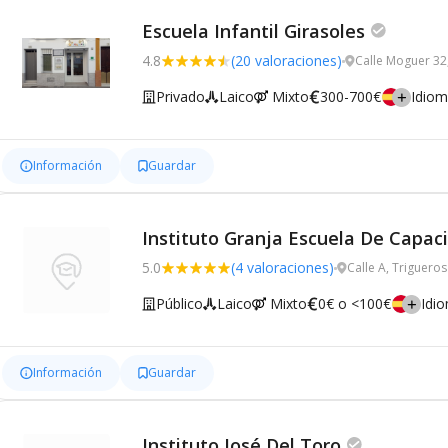
Escuela Infantil Girasoles
4.8
(20 valoraciones)
Calle Moguer 32
Privado
Laico
Mixto
300-700€
Idio
Información
Guardar
Instituto Granja Escuela De Capaci
5.0
(4 valoraciones)
Calle A, Trigueros
Público
Laico
Mixto
0€ o <100€
Idi
Información
Guardar
Instituto José Del Toro