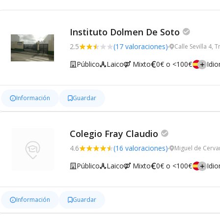
Instituto Dolmen De Soto
2.5
(17 valoraciones)
Calle Sevilla 4, 
Público
Laico
Mixto
0€ o <100€
Idi
Información
Guardar
Colegio Fray Claudio
4.6
(16 valoraciones)
Miguel de Cerva
Público
Laico
Mixto
0€ o <100€
Idi
Información
Guardar