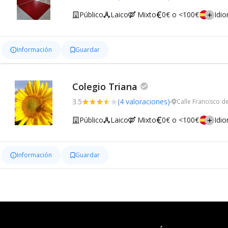
Público
Laico
Mixto
0€ o <100€
Idi
Información
Guardar
Colegio Triana
3.5
(4 valoraciones)
Calle Francisco 
Público
Laico
Mixto
0€ o <100€
Idi
Información
Guardar