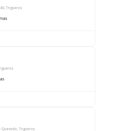
40, Trigueros
omas
rigueros
mas
de Quevedo, Trigueros