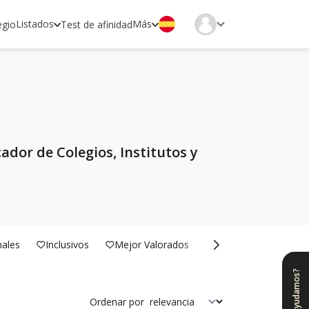
Listados
Más
egio
Test de afinidad
ador de Colegios, Institutos y
nales
Inclusivos
Mejor Valorados
Bilingües
¿Te ayudamos?
Ordenar por