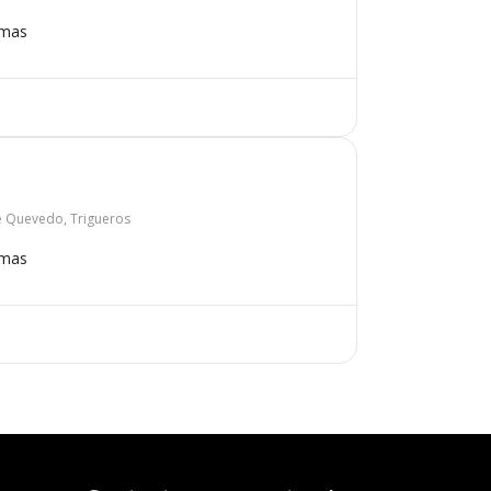
omas
de Quevedo, Trigueros
omas