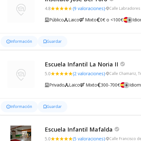
4.8
(9 valoraciones)
Calle Labradores 
Público
Laico
Mixto
0€ o <100€
Idi
Información
Guardar
Escuela Infantil La Noria II
5.0
(2 valoraciones)
Calle Chamariz, T
Privado
Laico
Mixto
300-700€
Idio
Información
Guardar
Escuela Infantil Mafalda
5.0
(5 valoraciones)
Calle Francisco 