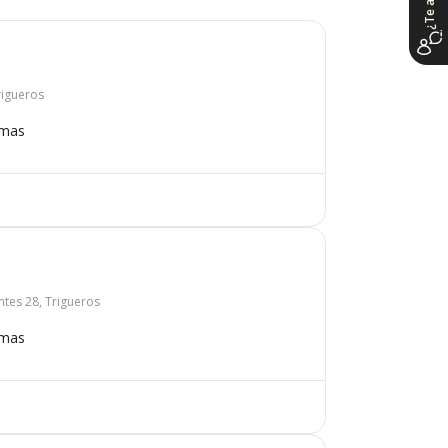
Trigueros
omas
ntes 28, Trigueros
omas