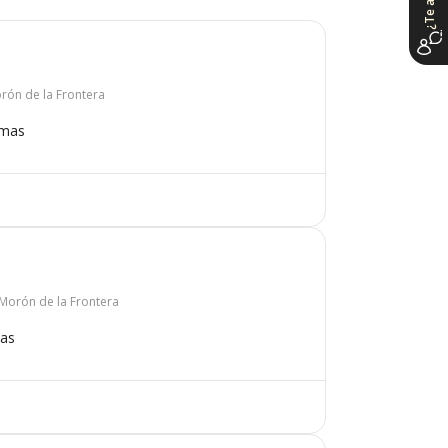
orón de la Frontera
omas
, Morón de la Frontera
mas