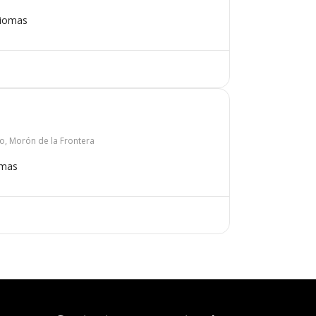
diomas
co, Morón de la Frontera
omas