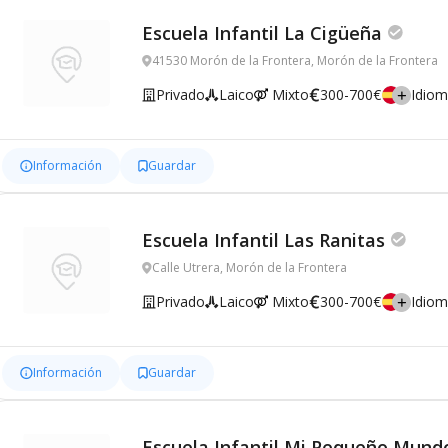
Escuela Infantil La Cigüeña
41530 Morón de la Frontera, Morón de la Frontera
Privado
Laico
Mixto
300-700€
Idio
Información
Guardar
Escuela Infantil Las Ranitas
Calle Utrera, Morón de la Frontera
Privado
Laico
Mixto
300-700€
Idio
Información
Guardar
Escuela Infantil Mi Pequeño Mund