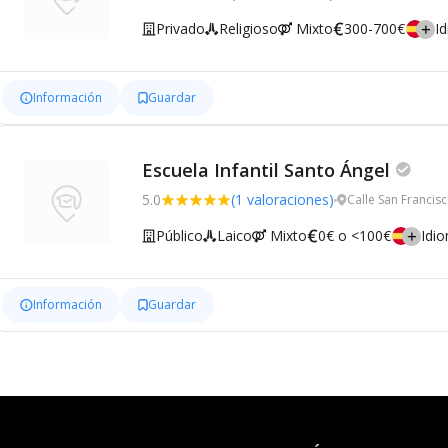
Privado
Religioso
Mixto
300-700€
I
Información
Guardar
Escuela Infantil Santo Ángel
5.0
(1 valoraciones)
Calle San Francis
Público
Laico
Mixto
0€ o <100€
Idi
Información
Guardar