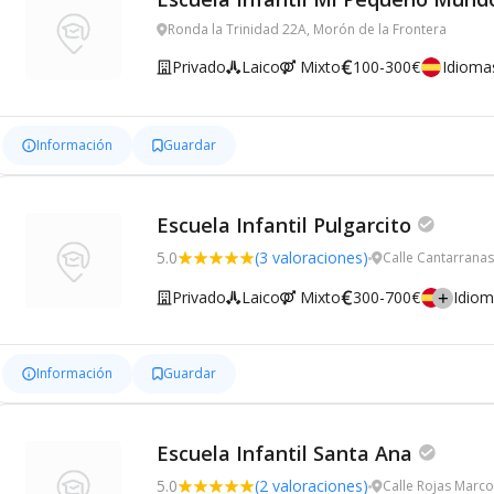
Ronda la Trinidad 22A, Morón de la Frontera
Privado
Laico
Mixto
100-300€
Idioma
Información
Guardar
Escuela Infantil Pulgarcito
5.0
(3 valoraciones)
Calle Cantarranas
Privado
Laico
Mixto
300-700€
Idio
Información
Guardar
Escuela Infantil Santa Ana
5.0
(2 valoraciones)
Calle Rojas Marco