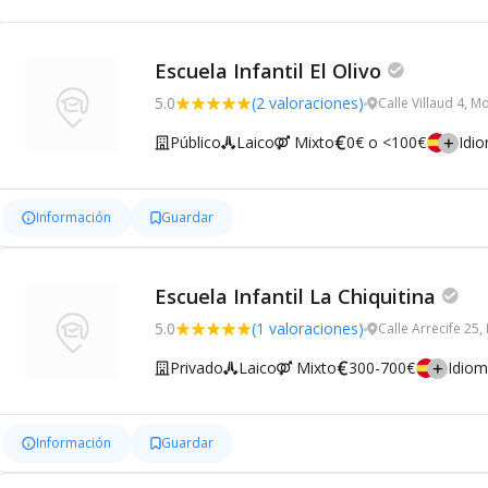
Escuela Infantil El Olivo
5.0
(2 valoraciones)
Calle Villaud 4, M
Público
Laico
Mixto
0€ o <100€
Idi
Información
Guardar
Escuela Infantil La Chiquitina
5.0
(1 valoraciones)
Calle Arrecife 25
Privado
Laico
Mixto
300-700€
Idio
Información
Guardar