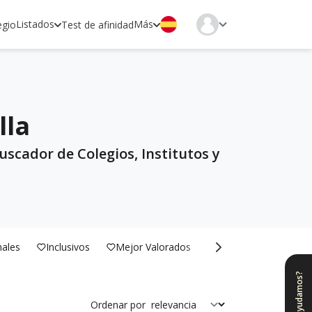
Listados
Más
egio
Test de afinidad
lla
uscador de Colegios, Institutos y
nales
Inclusivos
Mejor Valorados
Bilingües
¿Te ayudamos?
Ordenar por