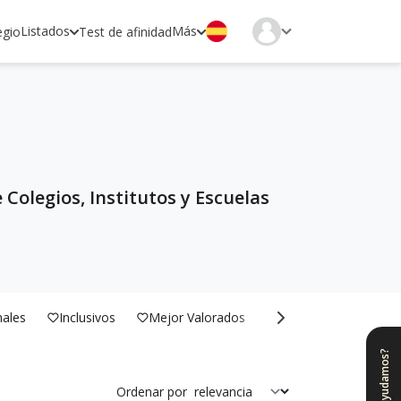
Listados
Más
egio
Test de afinidad
 Colegios, Institutos y Escuelas
nales
Inclusivos
Mejor Valorados
Bilingües
¿Te ayudamos?
Ordenar por