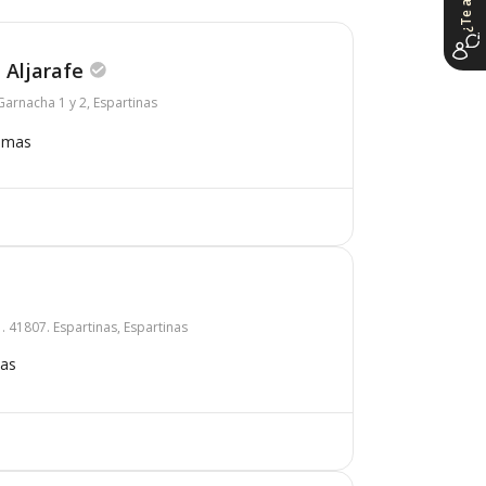
 Aljarafe
 Garnacha 1 y 2, Espartinas
omas
La Serena. Novoparque. Parcela E-2. Plan Parcial C11. 41807. Espartinas, Espartinas
mas