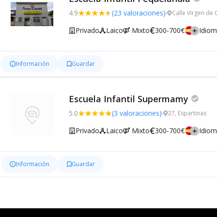
4.9
(23 valoraciones)
Calle Virgen de 
Privado
Laico
Mixto
300-700€
Idio
Información
Guardar
Escuela Infantil Supermamy
5.0
(3 valoraciones)
27, Espartinas
Privado
Laico
Mixto
300-700€
Idio
Información
Guardar