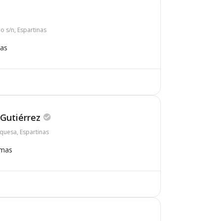
io s/n, Espartinas
mas
 Gutiérrez
quesa, Espartinas
omas