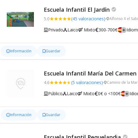
Escuela Infantil El Jardín
5.0
(45 valoraciones)
Alfonso X el Sab
Privado
Laico
Mixto
300-700€
Idio
Información
Guardar
Escuela Infantil María Del Carmen
4.6
(5 valoraciones)
Camino de la Mar
Público
Laico
Mixto
0€ o <100€
Idi
Información
Guardar
Escuela Infantil Pequelandia