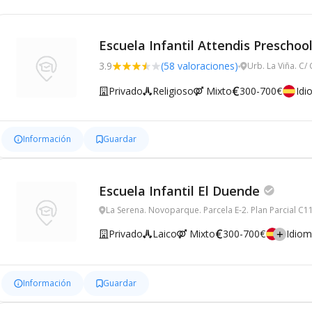
Escuela Infantil Attendis Preschool
3.9
(58 valoraciones)
Urb. La Viña. C/
Privado
Religioso
Mixto
300-700€
Idi
Información
Guardar
Escuela Infantil El Duende
Privado
Laico
Mixto
300-700€
Idio
Información
Guardar