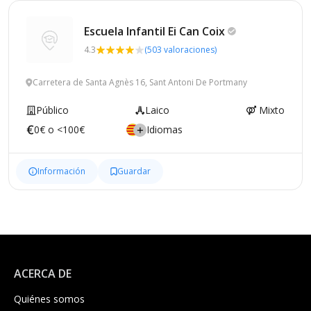
Escuela Infantil Ei Can
Coix
4.3
(503 valoraciones)
Carretera de Santa Agnès 16, Sant Antoni De Portmany
Público
Laico
Mixto
0€ o <100€
Idiomas
Información
Guardar
ACERCA DE
Quiénes somos