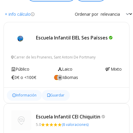
+ info cálculo
Ordenar por
Escuela Infantil EIEL Ses
Païsses
Carrer de les Pruneres, Sant Antoni De Portmany
Público
Laico
Mixto
0€ o <100€
Idiomas
Información
Guardar
Escuela Infantil CEI
Chiquitin
5.0
(8 valoraciones)