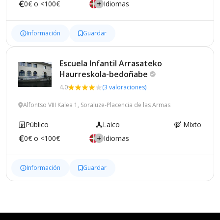
0€ o <100€
Idiomas
Información
Guardar
Escuela Infantil Arrasateko
Haurreskola-bedoñabe
4.0
(3 valoraciones)
Alfontso VIII Kalea 1, Soraluze-Placencia de las Armas
Público
Laico
Mixto
0€ o <100€
Idiomas
Información
Guardar