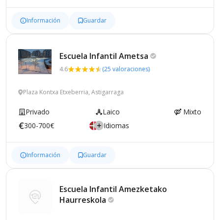
Información
Guardar
Escuela Infantil
Ametsa
4.6
(25 valoraciones)
Plaza Kontxa Etxeberria, Astigarraga
Privado
Laico
Mixto
300-700€
Idiomas
Información
Guardar
Escuela Infantil Amezketako
Haurreskola