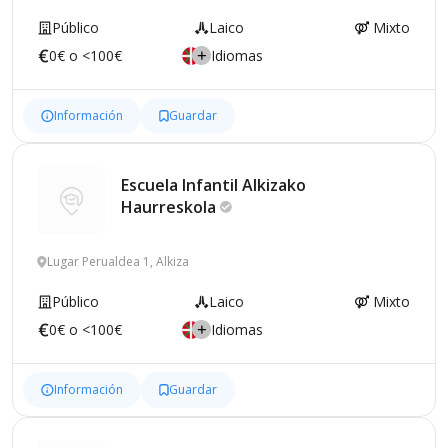
Público
Laico
Mixto
0€ o <100€
Idiomas
Información
Guardar
Escuela Infantil Alkizako
Haurreskola
Lugar Perualdea 1, Alkiza
Público
Laico
Mixto
0€ o <100€
Idiomas
Información
Guardar