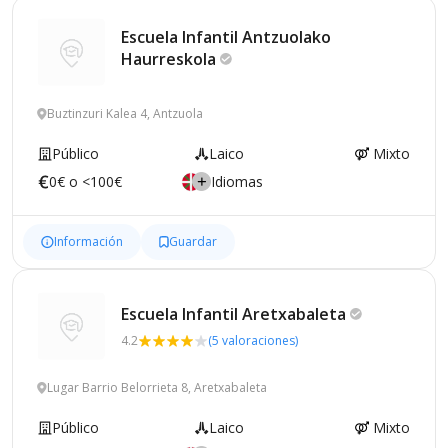
Escuela Infantil Antzuolako
Haurreskola
Buztinzuri Kalea 4, Antzuola
Público
Laico
Mixto
0€ o <100€
Idiomas
Información
Guardar
Escuela Infantil
Aretxabaleta
4.2
(5 valoraciones)
Lugar Barrio Belorrieta 8, Aretxabaleta
Público
Laico
Mixto