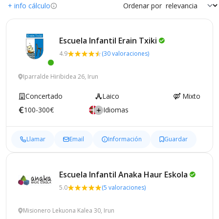
+ info cálculo
Ordenar por
Escuela Infantil Erain
Txiki
4.9
(30 valoraciones)
Iparralde Hiribidea 26, Irun
Concertado
Laico
Mixto
100-300€
Idiomas
Llamar
Email
Información
Guardar
Escuela Infantil Anaka Haur
Eskola
5.0
(5 valoraciones)
Misionero Lekuona Kalea 30, Irun