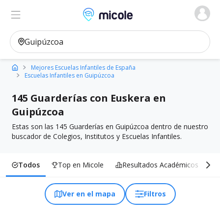
Micole, buscador de colegios
Ver en el mapa
Filtros
Mejores Escuelas Infantiles de España
Escuelas Infantiles en Guipúzcoa
145 Guarderías con Euskera en
Guipúzcoa
Estas son las 145 Guarderías en Guipúzcoa dentro de nuestro
buscador de Colegios, Institutos y Escuelas Infantiles.
Todos
Top en Micole
Resultados Académicos
I
Ver en el mapa
Filtros