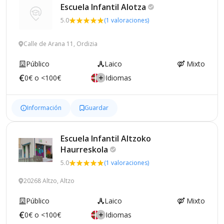
Escuela Infantil
Alotza
5.0
(1 valoraciones)
Calle de Arana 11, Ordizia
Público
Laico
Mixto
0€ o <100€
Idiomas
Información
Guardar
Escuela Infantil Altzoko
Haurreskola
5.0
(1 valoraciones)
20268 Altzo, Altzo
Público
Laico
Mixto
0€ o <100€
Idiomas