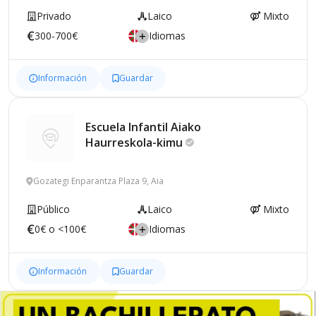
Privado
Laico
Mixto
300-700€
Idiomas
Información
Guardar
Escuela Infantil Aiako
Haurreskola-kimu
Gozategi Enparantza Plaza 9, Aia
Público
Laico
Mixto
0€ o <100€
Idiomas
Información
Guardar