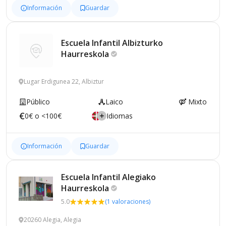
Información
Guardar
Escuela Infantil Albizturko
Haurreskola
Lugar Erdigunea 22, Albiztur
Público
Laico
Mixto
0€ o <100€
Idiomas
Información
Guardar
Escuela Infantil Alegiako
Haurreskola
5.0
(1 valoraciones)
20260 Alegia, Alegia