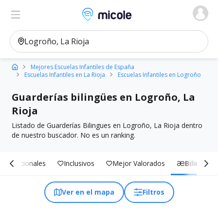
Micole, buscador de colegios
Ver en el mapa
Filtros
Mejores Escuelas Infantiles de España
Escuelas Infantiles en La Rioja
Escuelas Infantiles en Logroño
Guarderías bilingües en Logroño, La
Rioja
Listado de Guarderías Bilingues en Logroño, La Rioja dentro
de nuestro buscador. No es un ranking.
Internacionales
Inclusivos
Mejor Valorados
Bilingües
Ver en el mapa
Filtros