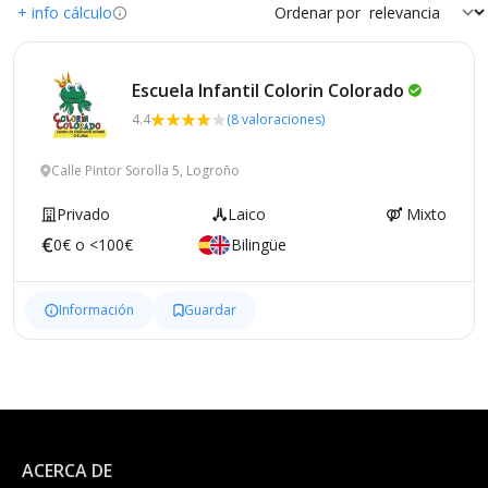
+ info cálculo
Ordenar por
Escuela Infantil Colorin
Colorado
4.4
(8 valoraciones)
Calle Pintor Sorolla 5, Logroño
Privado
Laico
Mixto
0€ o <100€
Bilingüe
Información
Guardar
ACERCA DE