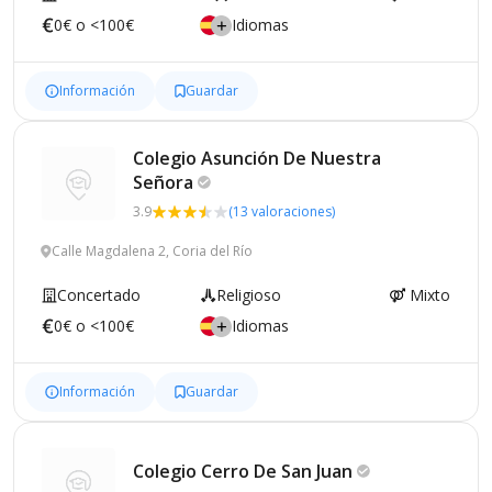
0€ o <100€
Idiomas
Información
Guardar
Colegio Asunción De Nuestra
Señora
3.9
(13 valoraciones)
Calle Magdalena 2, Coria del Río
Concertado
Religioso
Mixto
0€ o <100€
Idiomas
Información
Guardar
Colegio Cerro De San
Juan