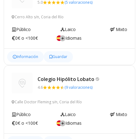
5.0
(5 valoraciones)
Cerro Alto s/n, Coria del Río
Público
Laico
Mixto
0€ o <100€
Idiomas
Información
Guardar
Colegio Hipólito
Lobato
4.6
(9 valoraciones)
Calle Doctor Fleming s/n, Coria del Río
Público
Laico
Mixto
0€ o <100€
Idiomas