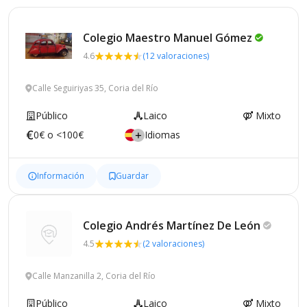
Colegio Maestro Manuel
Gómez
4.6
(12 valoraciones)
Calle Seguiriyas 35, Coria del Río
Público
Laico
Mixto
0€ o <100€
Idiomas
Información
Guardar
Colegio Andrés Martínez De
León
4.5
(2 valoraciones)
Calle Manzanilla 2, Coria del Río
Público
Laico
Mixto