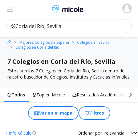
Micole, buscador de colegios
Ver en el mapa
Filtros
Mejores Colegios de España
Colegios en Sevilla
Colegios en Coria del Río
7 Colegios en Coria del Río, Sevilla
Estos son los 7 Colegios en Coria del Río, Sevilla dentro de
nuestro buscador de Colegios, Institutos y Escuelas Infantiles.
Todos
Top en Micole
Resultados Académicos
I
Ver en el mapa
Filtros
+ info cálculo
Ordenar por