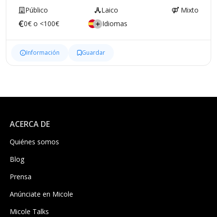
Público
Laico
Mixto
0€ o <100€
Idiomas
Información
Guardar
ACERCA DE
Quiénes somos
Blog
Prensa
Anúnciate en Micole
Micole Talks