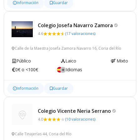
Información
Guardar
Colegio Josefa Navarro
Zamora
4.6
(17 valoraciones)
Calle de la Maestra Josefa Zamora Navarro 16, Coria del Río
Público
Laico
Mixto
0€ o <100€
Idiomas
Información
Guardar
Colegio Vicente Neria
Serrano
4.0
(10 valoraciones)
Calle Tinajerías 44, Coria del Río