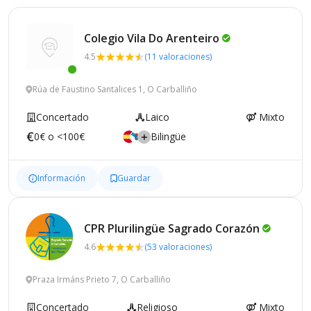
Colegio Vila Do
Arenteiro
4.5
(11 valoraciones)
Rúa de Faustino Santalices 1, O Carballiño
Concertado
Laico
Mixto
0€ o <100€
Bilingüe
Información
Guardar
CPR Plurilingüe Sagrado
Corazón
4.6
(53 valoraciones)
Praza Irmáns Prieto 7, O Carballiño
Concertado
Religioso
Mixto