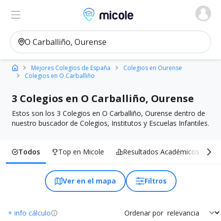
Micole, buscador de colegios
Ver en el mapa
Filtros
Mejores Colegios de España
Colegios en Ourense
Colegios en O Carballiño
3 Colegios en O Carballiño, Ourense
Estos son los 3 Colegios en O Carballiño, Ourense dentro de
nuestro buscador de Colegios, Institutos y Escuelas Infantiles.
Todos
Top en Micole
Resultados Académicos
I
Ver en el mapa
Filtros
+ info cálculo
Ordenar por