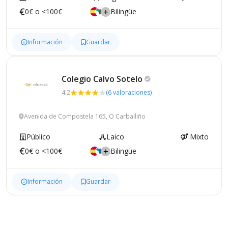
0€ o <100€
Bilingüe
Información
Guardar
Colegio Calvo
Sotelo
4.2
(6 valoraciones)
Avenida de Compostela 165, O Carballiño
Público
Laico
Mixto
0€ o <100€
Bilingüe
Información
Guardar