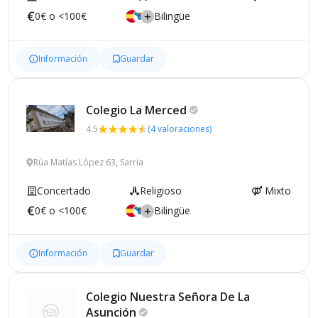
0€ o <100€
Bilingüe
Información
Guardar
Colegio La
Merced
4.5
(4 valoraciones)
Rúa Matías López 63, Sarria
Concertado
Religioso
Mixto
0€ o <100€
Bilingüe
Información
Guardar
Colegio Nuestra Señora De La
Asunción