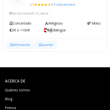
4.7
(13 valoraciones)
Rúa da Asunción 13, Sarria
Concertado
Religioso
Mixto
0€ o <100€
Bilingüe
Información
Guardar
ACERCA DE
Quiénes somos
Blog
Prensa