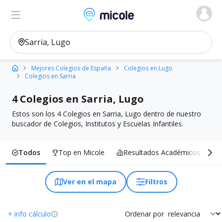
Micole, buscador de colegios
Ver en el mapa
Filtros
Mejores Colegios de España
Colegios en Lugo
Colegios en Sarria
4 Colegios en Sarria, Lugo
Estos son los 4 Colegios en Sarria, Lugo dentro de nuestro
buscador de Colegios, Institutos y Escuelas Infantiles.
Todos
Top en Micole
Resultados Académicos
I
Ver en el mapa
Filtros
+ info cálculo
Ordenar por