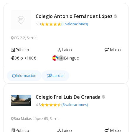
Colegio Antonio Fernández
López
5.0
(3 valoraciones)
CG-2.2, Sarria
Público
Laico
Mixto
0€ o <100€
Bilingüe
Información
Guardar
Colegio Frei Luís De
Granada
4.8
(6 valoraciones)
Rúa Matías López 63, Sarria
Público
Laico
Mixto