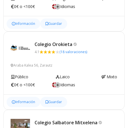
0€ o <100€
Idiomas
Información
Guardar
Colegio
Orokieta
4.1
(18 valoraciones)
Araba Kalea 56, Zarautz
Público
Laico
Mixto
0€ o <100€
Idiomas
Información
Guardar
Colegio Salbatore
Mitxelena