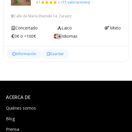
4.1
(15 valoraciones)
Calle de María Etxetxiki 14, Zarautz
Concertado
Laico
Mixto
0€ o <100€
Idiomas
Información
Guardar
ACERCA DE
Quiénes somos
Blog
Prensa