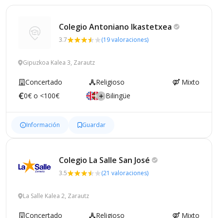
Colegio Antoniano
Ikastetxea
3.7
(19 valoraciones)
Gipuzkoa Kalea 3, Zarautz
Concertado
Religioso
Mixto
0€ o <100€
Bilingüe
Información
Guardar
Colegio La Salle San
José
3.5
(21 valoraciones)
La Salle Kalea 2, Zarautz
Concertado
Religioso
Mixto