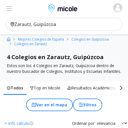
Micole, buscador de colegios
Ver en el mapa
Filtros
Mejores Colegios de España
Colegios en Guipúzcoa
Colegios en Zarautz
4 Colegios en Zarautz, Guipúzcoa
Estos son los 4 Colegios en Zarautz, Guipúzcoa dentro de
nuestro buscador de Colegios, Institutos y Escuelas Infantiles.
Todos
Top en Micole
Resultados Académicos
I
Ver en el mapa
Filtros
+ info cálculo
Ordenar por