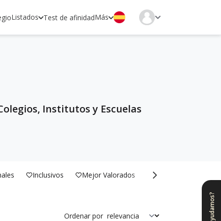
Listados
Más
egio
Test de afinidad
olegios, Institutos y Escuelas
nales
Inclusivos
Mejor Valorados
Bilingües
¿Te ayudamos?
Ordenar por