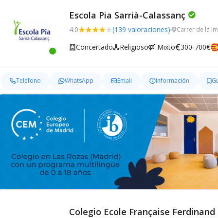
Escola Pia Sarrià-Calassanç
4.0
(139 valoraciones)
Carrer de la I
Concertado
Religioso
Mixto
300-700€
Teléfono
WhatsApp
Email
Información
G
Colegio Ecole Française Ferdinand