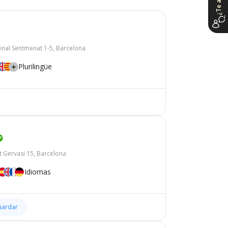
enal Sentmenat 1-5, Barcelona
Plurilingüe
t Gervasi 15, Barcelona
Idiomas
uardar