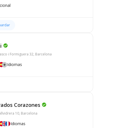
cional
uardar
i
asco i Formiguera 32, Barcelona
Idiomas
grados Corazones
llvidrera 10, Barcelona
Idiomas