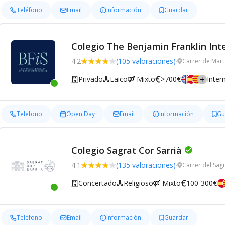
Teléfono
Email
Información
Guardar
Colegio The Benjamin Franklin Int
4.2
(105 valoraciones)
Carrer de Marto
Privado
Laico
Mixto
>700€
Inter
Teléfono
Open Day
Email
Información
Gu
Colegio Sagrat Cor Sarrià
4.1
(135 valoraciones)
Carrer del Sag
Concertado
Religioso
Mixto
100-300€
Teléfono
Email
Información
Guardar