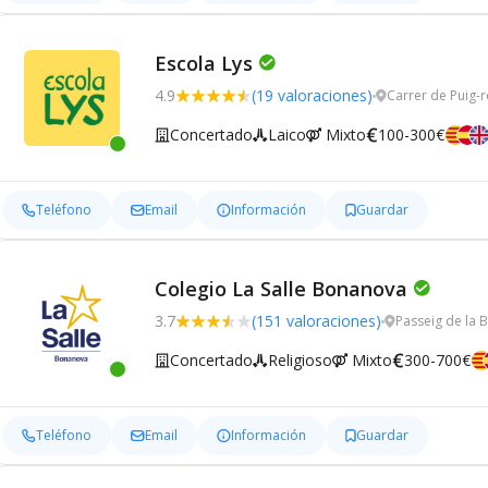
Escola Lys
4.9
(19 valoraciones)
Carrer de Puig-r
Concertado
Laico
Mixto
100-300€
Teléfono
Email
Información
Guardar
Colegio La Salle Bonanova
3.7
(151 valoraciones)
Passeig de la 
Concertado
Religioso
Mixto
300-700€
Teléfono
Email
Información
Guardar