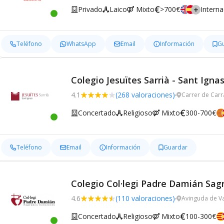
Privado
Laico
Mixto
>700€
Interna
Teléfono
WhatsApp
Email
Información
G
Colegio Jesuïtes Sarrià - Sant Ignas
4.1
(268 valoraciones)
Carrer de Carr
Concertado
Religioso
Mixto
300-700€
Teléfono
Email
Información
Guardar
Colegio Col·legi Padre Damián Sa
4.6
(110 valoraciones)
Avinguda de Va
Concertado
Religioso
Mixto
100-300€