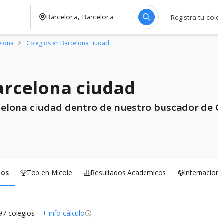
Registra tu col
elona
Colegios en Barcelona ciudad
arcelona ciudad
celona ciudad dentro de nuestro buscador de C
dos
Top en Micole
Resultados Académicos
Internacio
97 colegios
+ info cálculo