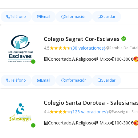
Teléfono
Email
Información
Guardar
Colegio Sagrat Cor-Esclaves
4.5
(30 valoraciones)
Rambla De Catal
Concertado
Religioso
Mixto
100-300€
Teléfono
Email
Información
Guardar
Colegio Santa Dorotea - Salesianas
4.4
(123 valoraciones)
Passeig de San
Concertado
Religioso
Mixto
100-300€