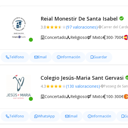
Reial Monestir De Santa Isabel
3.8
(97 valoraciones)
Carrer del Card
Concertado
Religioso
Mixto
300-700€
Teléfono
Email
Información
Guardar
Colegio Jesús-Maria Sant Gervasi
4.3
(130 valoraciones)
Passeig de San
Concertado
Religioso
Mixto
100-300€
Teléfono
WhatsApp
Email
Información
G