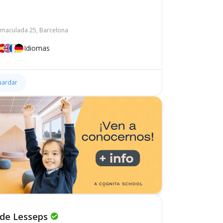
mmaculada 25, Barcelona
Idiomas
uardar
 de Lesseps