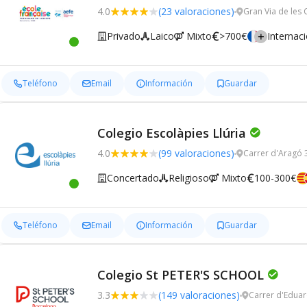
4.0
(23 valoraciones)
Gran Via de les 
Privado
Laico
Mixto
>700€
Internac
Teléfono
Email
Información
Guardar
Colegio Escolàpies Llúria
4.0
(99 valoraciones)
Carrer d'Aragó 
Concertado
Religioso
Mixto
100-300€
Teléfono
Email
Información
Guardar
Colegio St PETER'S SCHOOL
3.3
(149 valoraciones)
Carrer d'Eduar