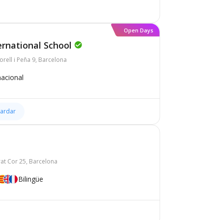
Open Days
ernational School
rell i Peña 9, Barcelona
nacional
ardar
rat Cor 25, Barcelona
Bilingüe