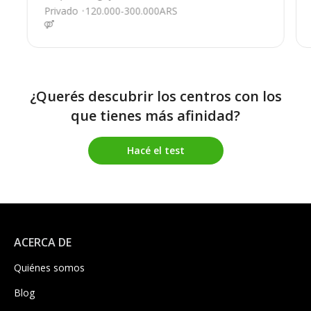
a Aut.ros-cba, Rosario
Privado
120.000-300.000ARS
¿Querés descubrir los centros con los
que tienes más afinidad?
Hacé el test
ACERCA DE
Quiénes somos
Blog