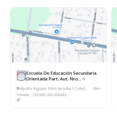
Escuela De Educación Secundaria
Orientada Part. Aut.
Nro...
Hipolito Irigoyen Entre Av.a.illia Y Colector
0km
a Aut.ros-cba, Rosario
Privado
120.000-300.000ARS