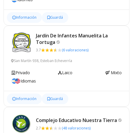
Información
Guardá
Jardín De Infantes Manuelita La
Tortuga
3.7
(6 valoraciones)
San Martín 938, Esteban Echeverría
Privado
Laico
Mixto
Idiomas
Información
Guardá
Complejo Educativo Nuestra
Tierra
2.7
(48 valoraciones)