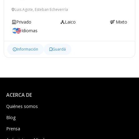
Luis Agote, Esteban Echeverría
Privado
Laico
Mixto
Idiomas
Información
Guardá
ACERCA DE
Quiénes somos
Blog
Prensa