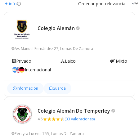
+ info
Ordenar por
Colegio
Alemán
Av. Manuel Fernández 27, Lomas De Zamora
Privado
Laico
Mixto
Internacional
Información
Guardá
Colegio Alemán De
Temperley
4.5
(33 valoraciones)
Pereyra Lucena 755, Lomas De Zamora