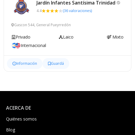
Jardín Infantes Santísima
Trinidad
4.4
(36 valoraciones)
Gascon 544, General Pueyrredón
Privado
Laico
Mixto
Internacional
Información
Guardá
ACERCA DE
Quiénes somos
Blog