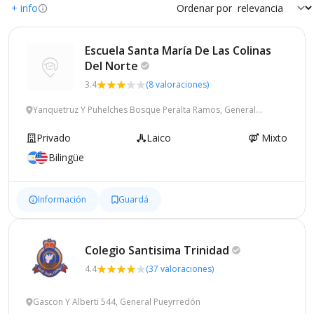
+ info
Ordenar por
Escuela Santa María De Las Colinas
Del
Norte
3.4
(8 valoraciones)
Yanquetruz Y Puhelches Bosque Peralta Ramos, General
Pueyrredón
Privado
Laico
Mixto
Bilingüe
Información
Guardá
Colegio Santisima
Trinidad
4.4
(37 valoraciones)
Gascon Y Alberti 544, General Pueyrredón