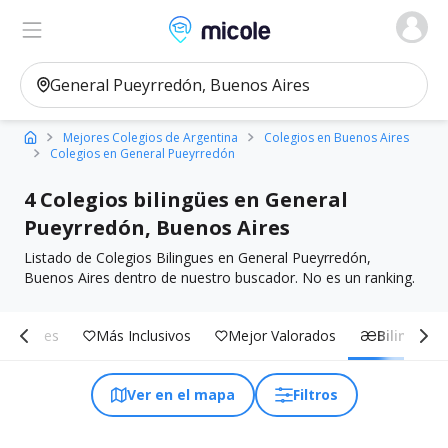
Micole, buscador de colegios
Ver en el mapa
Filtros
Mejores Colegios de Argentina
Colegios en Buenos Aires
Colegios en General Pueyrredón
4 Colegios bilingües en General
Pueyrredón, Buenos Aires
Listado de Colegios Bilingues en General Pueyrredón,
Buenos Aires dentro de nuestro buscador. No es un ranking.
acionales
Más Inclusivos
Mejor Valorados
Bilingües
Ver en el mapa
Filtros