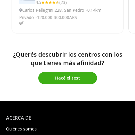
4.5
(23)
Carlos Pellegrini 228, San Pedro
0.14km
Privado
120.000-300.000ARS
¿Querés descubrir los centros con los
que tienes más afinidad?
Hacé el test
ACERCA DE
Quiénes somos