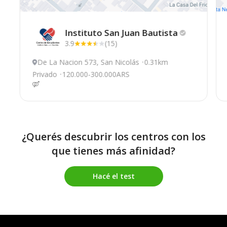
Instituto San Juan
Bautista
3.9
(15)
De La Nacion 573, San Nicolás
0.31km
Privado
120.000-300.000ARS
¿Querés descubrir los centros con los
que tienes más afinidad?
Hacé el test