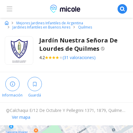
Micole, buscador de colegios
Mejores Jardines Infantiles de Argentina
Jardines Infantiles en Buenos Aires
Quilmes
Jardín Nuestra Señora De
Lourdes de
Quilmes
4.2
(31 valoraciones)
Información
Guardá
Calchaqui E/12 De Octubre Y Pellegrini 1371, 1879, Quilmes,
Buenos Aires.
Ver mapa