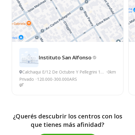
Instituto San
Alfonso
Calchaqui E/12 De Octubre Y Pellegrini 13
0km
71, Quilmes
Privado
120.000-300.000ARS
¿Querés descubrir los centros con los
que tienes más afinidad?