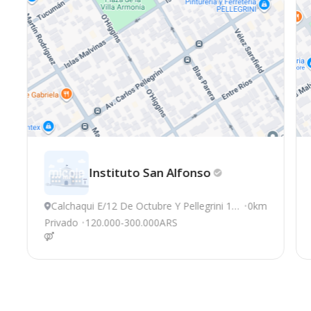
Instituto San
Alfonso
Calchaqui E/12 De Octubre Y Pellegrini 13
0km
71, Quilmes
Privado
120.000-300.000ARS