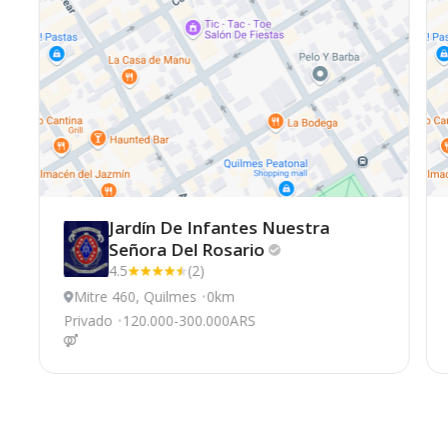
Jardín De Infantes Nuestra
Señora Del
Rosario
4.5
(2)
Mitre 460, Quilmes
0km
Privado
120.000-300.000ARS