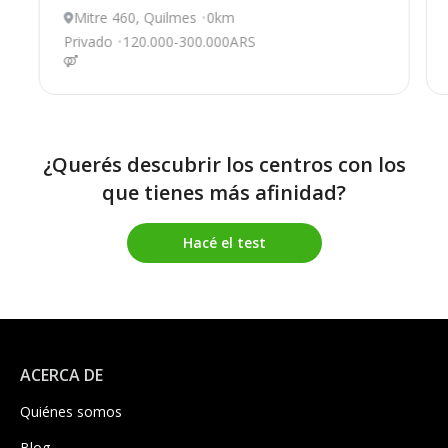
Mitre 460, Quilmes
0km
Privado
120.000-300.000ARS
¿Querés descubrir los centros con los
que tienes más afinidad?
Hacé el test
ACERCA DE
Quiénes somos
Blog