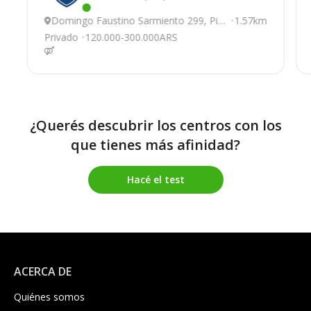
Este centro ha estado online recientemente
Domingo Faustino Sarmiento 299, Pila
1.57km
r
Privado
120.000-300.000ARS
¿Querés descubrir los centros con los
que tienes más afinidad?
Hacé el test
ACERCA DE
Quiénes somos