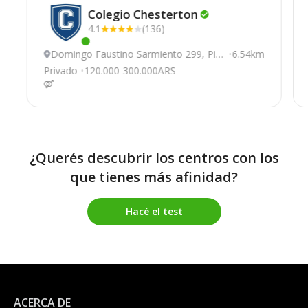
Colegio
Chesterton
4.1
(136)
Este centro ha estado online recientemente
Domingo Faustino Sarmiento 299, Pila
6.54km
r
Privado
120.000-300.000ARS
¿Querés descubrir los centros con los
que tienes más afinidad?
Hacé el test
ACERCA DE