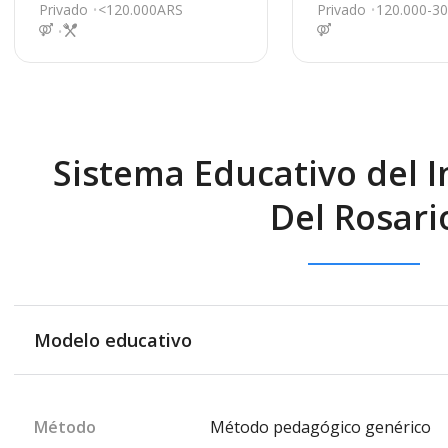
ochea, Moreno
28 Barrio Los Para
Privado
<120.000ARS
Privado
120.000-3
Pilar
Sistema Educativo del I
Del Rosari
Modelo educativo
Método
Método pedagógico genérico