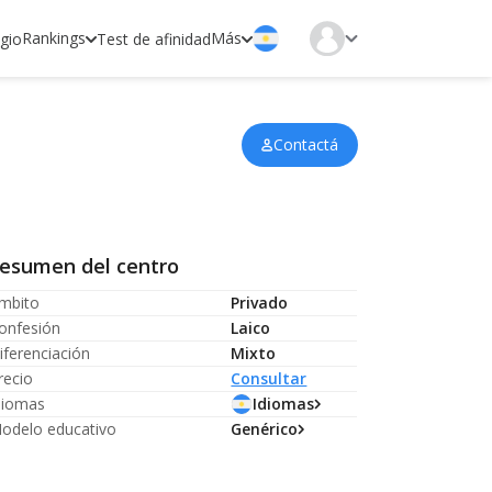
Rankings
Más
egio
Test de afinidad
Contactá
esumen del centro
mbito
Privado
onfesión
Laico
iferenciación
Mixto
recio
Consultar
diomas
Idiomas
odelo educativo
Genérico