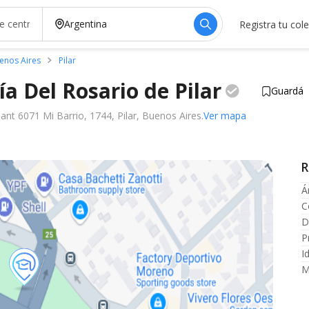
Registra tu col
enos Aires
Pilar
ía Del Rosario de
Pilar
Guardá
ant 6071 Mi Barrio, 1744, Pilar, Buenos Aires.
Ver mapa
R
Á
C
D
P
I
M