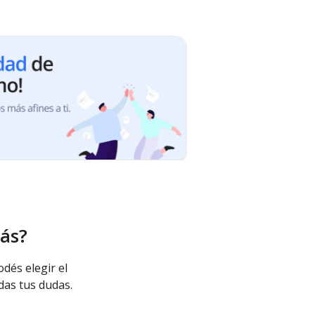
ás?
odés elegir el
das tus dudas.