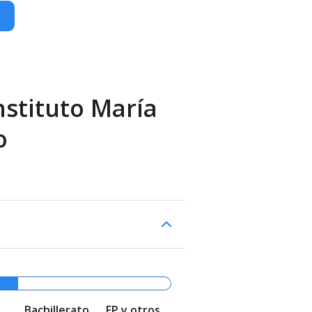
nstituto María
o
Bachillerato
FP y otros