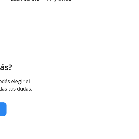
ás?
odés elegir el
das tus dudas.